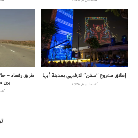
إطلاق مشروع “سفن” الترفيهي بمدينة أبها
طريق رفحاء – حائل
بين م
أغسطس 6, 2026
أغسطس
اتر