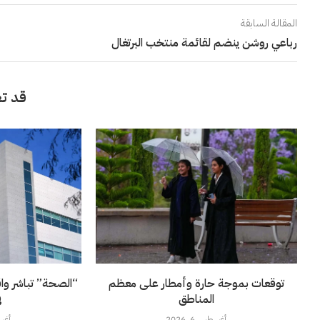
المقالة السابقة
رباعي روشن ينضم لقائمة منتخب البرتغال
قد تع
توقعات بموجة حارة وأمطار على معظم
“الصحة” تباشر وا
المناطق
ف
أغسطس 6, 2026
أغسطس