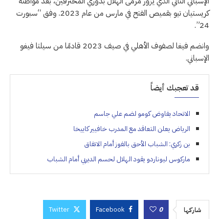
الإسباني الثاني الذي يزور مرمى الهلال بدوري المحترفين، بعد مواطنه
كريستيان تيو بقميص الفتح في مارس من عام 2023. وفق “سبورت
24”.
وانضم فيغا لصفوف الأهلي في صيف 2023 قادمًا من سيلتا فيغو
الإسباني.
قد تعجبك أيضاً
الاتحاد يفاوض كومو لضم علي جاسم
الرياض يعلن التعاقد مع المدرب خافيير كاييخا
بن زكري: الشباب الأحق بالفوز أمام الاتفاق
ماركوس ليوناردو يقود الهلال لحسم الديربي أمام الشباب
Twitter
Facebook
0
شاركها