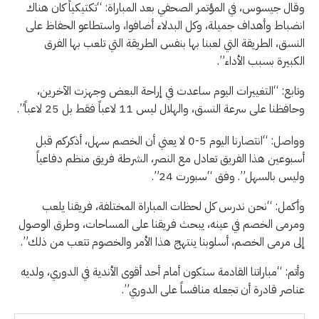
وقال جيسوس، في المؤتمر الصحفي بعد المباراة: “تكتيكياً كان هناك
انضباط وأهداف جميلة، وكل البدلاء أضافوا، واستطاعو الحفاظ على
النسق، الطريقة التي لعبنا بها بنفس الطريقة التي تلعب بها الفرق
الكبيرة بسبب الأداء”.
وتابع: “التغييرات اليوم ساعدت في إراحة البعض وجهزت الآخرين،
وحافظنا على سرعة النسق، والهلال ليس 11 لاعباً فقط بل 25 لاعباً”.
وواصل: “انتصارنا اليوم 5-0 لا يعني أن الخصم سهل، أذكركم قبل
أسبوعين هذا الفريق تعادل مع النصر، الشرطة فريق منظم دفاعياً
وليس بالسهل”. وفق “سبورت 24”.
وأكمل: “نحن ندرس كل لحظات المباراة المختلفة، فريقنا يلعب
ومرمى الخصم في عينه، يبحث فريقنا على المساحات، وطرق الوصول
إلى مرمى الخصم، أسلوبنا ينتهج هذا الأمر والخصوم تتعب من ذلك”.
وأتم: “مباراتنا القادمة ستكون أمام أحد أقوى الأندية في الدوري، ولديه
عناصر قادرة أن تجعله منافساً على الدوري”.