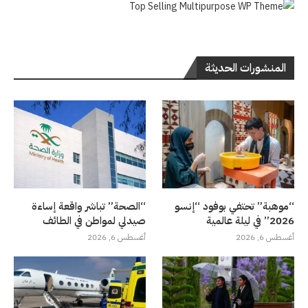
المنشورات الحديثة
“موهبة” تحتفي بوفود “إنسو
“الصحة” تباشر واقعة إساءة
2026” في ليلة عالمية
صيدلي لمواطن في الطائف
أغسطس 6, 2026
أغسطس 6, 2026