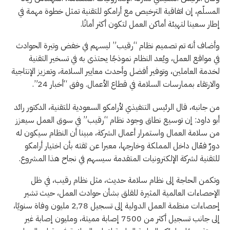
المسلّم، إن اتفاقية الترخيص مع أرامكو للتقنية تمثل خطوة مهمة في
إطار سعينا لتهيئة أماكن العمل لتكون أكثر أمانًا.
وأضاف أنه تم تصميم نظام “رقيب” ليسهم في خفض وتيرة الحوادث
في مواقع العمل، ويُعد النظام نموذجًا يحتذى به في تسخير التقنية
لخدمة العاملين، وتوفير أفضل وأحدث معايير السلامة، وتعزيز الإنتاجية
والارتقاء بممارسات السلامة في قطاع الأعمال. وفق “أخبار 24”.
من جانبه، قال الرئيس التنفيذي لأرامكو السعودية للتقنية، الدكتور رائد
أبو داود: إن توسيع نطاق وجود نظام “رقيب” في سوق العمل سيعزز
من سلامة العمال واستمرار أعمال الشركة، مبينا أن النظام سيكون له
دورٌ فعّال داخل المملكة وخارجها، معبرا عن ثقته بأن اختيار أرامكو
للتقنية لشركة الإلكترونيات المتقدمة سيسهم في نجاح هذا المشروع.
وتكمن الحاجة إلى نظام سلامة حديث، مثل نظام رقيب، في ظل
الإحصاءات العالمية المثيرة للقلق بشأن حوادث العمل، حيث تشير
إحصاءات منظمة العمل الدولية إلى تسجيل 2,78 مليون وفاة سنويًا،
إلى جانب تسجيل أكثر من 7500 إصابة مميتة، ومليون إصابة غير