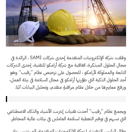
وقعّت شركة الإلكترونيات المتقدمة إحدى شركات SAMI ، الرائدة في
مجال الحلول المبتكرة، اتفاقية مع شركة أرامكو للتقنية، إحدى الشركات
التابعة والمملوكة لأرامكو ، للحصول على ترخيص نظام “رقيب” وهو
أحد الحلول الذكية التي طوّرتها أرامكو في مجال السلامة في بيئة العمل،
ورفع معاييرها من خلال نظام مراقبةٍ متقدم، وتحليل البيانات آنيًا.
ويجمع نظام “رقيب” أحدث تقنيات إنترنت الأشياء والذكاء الاصطناعي
التي تسهم في توفير التغطية لسلامة العاملين في بيئات عالية المخاطر.
وقال الرئيس التنفيذي لشركة الإلكترونيات المتقدمة، المهندس زياد