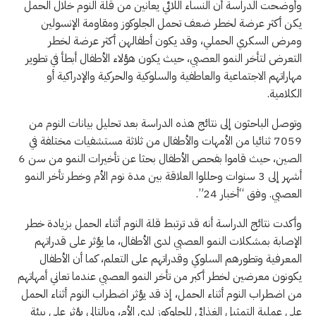
وأوضحت الدراسة أن النساء اللائي يعانين من قلة النوم خلال الحمل
يكن أكثر عرضة لخطر ضعف تحمل الجلوكوز ومقاومة الإنسولين
ومرض السكري الحملي، وقد يكون أطفالهن أكثر عرضة لخطر
التعرض لتأخر النمو العصبي، حيث يكون هؤلاء الأطفال أبطأ في تطوير
مهاراتهم الاجتماعية والعاطفية والسلوكية والحركية والإدراكية أو
الكلامية.
وتوصل الباحثون إلى نتائج هذه الدراسة بعد تحليل بيانات النوم من
7059 ثنائيا من الأمهات والأطفال من ثلاثة مستشفيات مختلفة في
الصين، حيث قاموا بفحص الأطفال بحثا عن تأخيرات النمو من سن 6
أشهر إلى 3 سنوات وحللوا العلاقة بين مدة نوم الأم وخطر تأخر النمو
العصبي. وفق “أخبار 24”.
وأكدت نتائج الدراسة أنه قد ترتبط قلة النوم أثناء الحمل بزيادة خطر
الإصابة بمشكلات النمو العصبي لدى الأطفال، ما يؤثر على قدراتهم
المعرفية وتطورهم السلوكي وقدراتهم على التعلم، كما أن الأطفال
يكونون معرضين لخطر أكبر من تأخر النمو العصبي عندما تعاني أمهاتهم
من اضطراب النوم أثناء الحمل، إذ قد يؤثر اضطراب النوم أثناء الحمل
على عملية التمثيل الغذائي للجلوكوز لدى الأم، وبالتالي يؤثر على بيئة