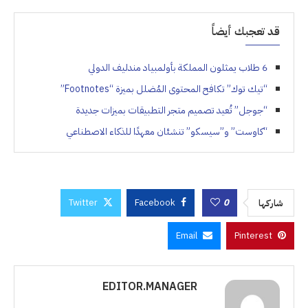
قد تعجبك أيضاً
6 طلاب يمثلون المملكة بأولمبياد مندليف الدولي
“تيك توك” تكافح المحتوى المُضلل بميزة “Footnotes”
“جوجل” تُعيد تصميم متجر التطبيقات بميزات جديدة
“كاوست” و”سيسكو” تنشئان معهدًا للذكاء الاصطناعي
Twitter
Facebook
0
شاركها
Email
Pinterest
EDITOR.MANAGER