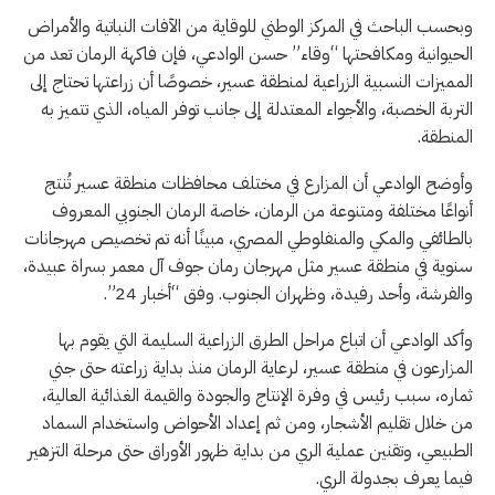
وبحسب الباحث في المركز الوطني للوقاية من الآفات النباتية والأمراض
الحيوانية ومكافحتها “وقاء” حسن الوادعي، فإن فاكهة الرمان تعد من
المميزات النسبية الزراعية لمنطقة عسير، خصوصًا أن زراعتها تحتاج إلى
التربة الخصبة، والأجواء المعتدلة إلى جانب توفر المياه، الذي تتميز به
المنطقة.
وأوضح الوادعي أن المزارع في مختلف محافظات منطقة عسير تُنتج
أنواعًا مختلفة ومتنوعة من الرمان، خاصة الرمان الجنوبي المعروف
بالطائفي والمكي والمنفلوطي المصري، مبينًا أنه تم تخصيص مهرجانات
سنوية في منطقة عسير مثل مهرجان رمان جوف آل معمر بسراة عبيدة،
والفرشة، وأحد رفيدة، وظهران الجنوب. وفق “أخبار 24”.
‏وأكد الوادعي أن اتباع مراحل الطرق الزراعية السليمة التي يقوم بها
المزارعون في منطقة عسير، لرعاية الرمان منذ بداية زراعته حتى جني
ثماره، سبب رئيس في وفرة الإنتاج والجودة والقيمة الغذائية العالية،
من خلال تقليم الأشجار، ومن ثم إعداد الأحواض واستخدام السماد
الطبيعي، وتقنين عملية الري من بداية ظهور الأوراق حتى مرحلة التزهير
فيما يعرف بجدولة الري.