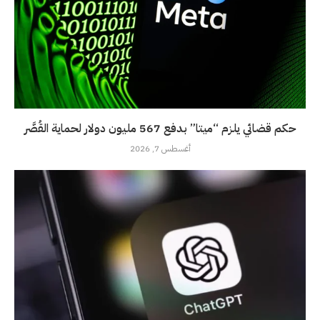
حكم قضائي يلزم “ميتا” بدفع 567 مليون دولار لحماية القُصَّر
أغسطس 7, 2026