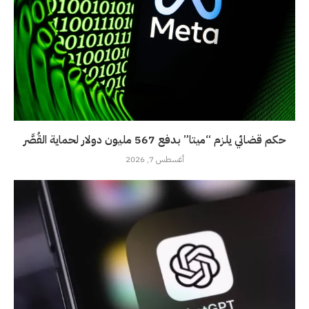
حكم قضائي يلزم “ميتا” بدفع 567 مليون دولار لحماية القُصَّر
أغسطس 7, 2026