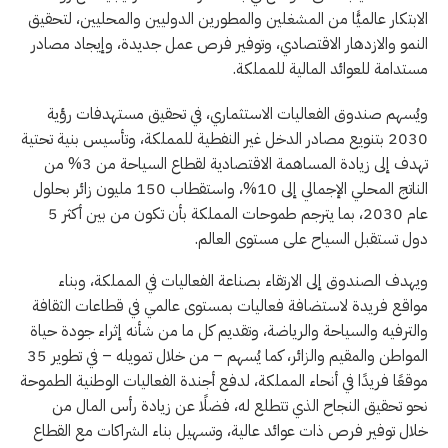
الابتكار عالميًّا من المشغلين والمطورين الدوليين والمحليين، لتحقيق
النمو والازدهار الاقتصادي، وتوفير فرص عمل جديدة، وإيجاد مصادر
مستدامة للعوائد المالية للمملكة.
ويُسهم صندوق الفعاليات الاستثماري، في تحقيق مستهدفات رؤية
2030 بتنويع مصادر الدخل غير النفطية للمملكة، وتأسيس بنية تحتية
تهدف إلى زيادة المساهمة الاقتصادية لقطاع السياحة من 3% من
الناتج المحلي الإجمالي إلى 10%، واستقطاب 150 مليون زائر بحلول
عام 2030، بما يترجم طموحات المملكة بأن تكون من بين أكثر 5
دول تستقبل السياح على مستوى العالم.
ويهدف الصندوق إلى الارتقاء بصناعة الفعاليات في المملكة، وبناء
مواقع فريدة لاستضافة فعاليات بمستوى عالمي في قطاعات الثقافة
والترفيه والسياحة والرياضة، وتقديم كل ما من شأنه إثراء جودة حياة
المواطن والمقيم والزائر، كما يُسهم – من خلال تمويله – في تطوير 35
موقعًا فريدًا في أنحاء المملكة، لدفع أجندة الفعاليات الوطنية الطموحة
نحو تحقيق النجاح الذي تتطلع له، فضلًا عن زيادة رأس المال من
خلال توفير فرص ذات عوائد عالية، وتسهيل بناء الشراكات مع القطاع