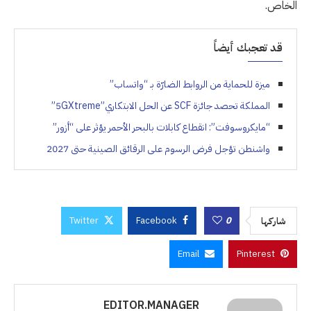
الخاص.
قد تعجبك أيضاً
ميزة للحماية من الروابط الضارّة بـ “واتساب”
المملكة تحصد جائزة SCF عن الحل الابتكاري”5GXtreme”
“مايكروسوفت”: انقطاع كابلات بالبحر الأحمر يؤثر على “أزور”
واشنطن تؤجل فرض الرسوم على الرقائق الصينية حتى 2027
Twitter
Facebook
0
شاركها
Email
Pinterest
EDITOR.MANAGER