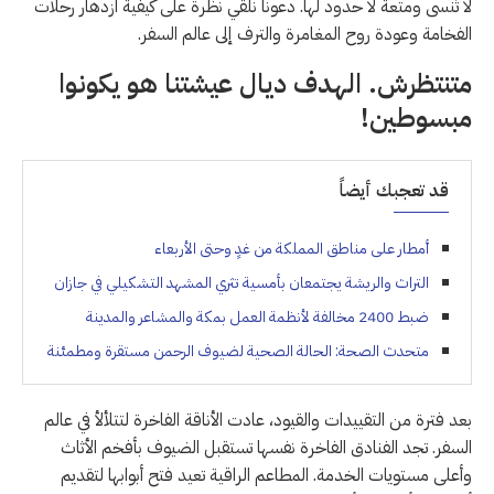
لا تُنسى ومتعة لا حدود لها. دعونا نلقي نظرة على كيفية ازدهار رحلات
الفخامة وعودة روح المغامرة والترف إلى عالم السفر.
متنتظرش. الهدف ديال عيشتنا هو يكونوا
مبسوطين!
قد تعجبك أيضاً
أمطار على مناطق المملكة من غدٍ وحتى الأربعاء
التراث والريشة يجتمعان بأمسية تثري المشهد التشكيلي في جازان
ضبط 2400 مخالفة لأنظمة العمل بمكة والمشاعر والمدينة
متحدث الصحة: الحالة الصحية لضيوف الرحمن مستقرة ومطمئنة
بعد فترة من التقييدات والقيود، عادت الأناقة الفاخرة لتتلألأ في عالم
السفر. تجد الفنادق الفاخرة نفسها تستقبل الضيوف بأفخم الأثاث
وأعلى مستويات الخدمة. المطاعم الراقية تعيد فتح أبوابها لتقديم