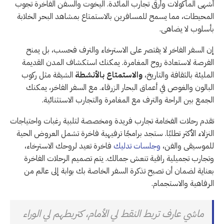
أشهى المأكولات وأرقى تجارب المائدة. اليخوت والسفن الفاخرة تجوب
المحيطات، مما يسمح للمسافرين بالاستمتاع بمشاهد البحر الخلابة
بأسلوب لا يضاهى.
إن السفر الفاخر لا يقتصر على الاسترخاء والترف فحسب، بل يمنح
الفرصة لاستعادة روح المغامرة. يمكنك استكشاف المدن القديمة
المليئة بالثقافة والتاريخ،
والاستمتاع بالأنشطة
الشيقة مثل ركوب
البالون والغوص في أعماق البحار الزرقاء. مع السفر الفاخر، يمكنك
الجمع بين الراحة والترف مع المغامرة والتجارب الاستثنائية.
تقدم رحلات الفخامة تجارب فريدة ومخصصة لتلبية رغبات واحتياجات
النزلاء الأكثر تطلبًا. ستجد برامجًا ترفيهية فاخرة تشمل العروض الحية
للموسيقى والفن،
وجلسات تدليك
فاخرة تعيد لروحك الاسترخاء،
وتجارب تجميلية راقية تنعش جمالك. يتم تصميم الرحلات الفاخرة
بعناية لضمان أن تصبح تذكرة السفر الخاصة بك بوابة إلى عالم من
الرفاهية والاستجمام.
ماشي عارف تربط النقط لي الأمام، كتربطهم لي الوراء