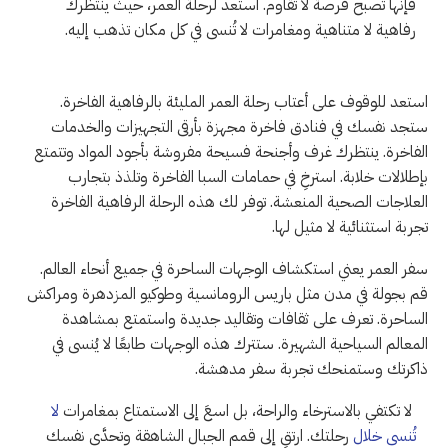
فإنها تصبح فرصة لا تقاوم. استعد لرحلة العمر، حيث ينتظرك
رفاهية لا متناهية ومغامرات لا تُنسى في كل مكان تذهب إليه.
استعد للوقوف على أعتاب رحلة العمر المليئة بالرفاهية الفاخرة.
ستجد نفسك في فنادق فاخرة مجهزة بأرقى التجهيزات والخدمات
الفاخرة. ينتظرك غرف وأجنحة فسيحة مفروشة بأجود المواد وتتمتع
بإطلالات خلابة. استرخِ في حمامات السبا الفاخرة وتلذذ بتجارب
العلاجات الصحية المنعشة. توفر لك هذه الرحلة الرفاهية الفاخرة
تجربة استثنائية لا مثيل لها.
سفر العمر يعني استكشاف الوجهات الساحرة في جميع أنحاء العالم.
قم بجولة في مدن مثل باريس الرومانسية وطوكيو المزدهرة ومراكش
الساحرة. تعرف على ثقافات وتقاليد جديدة واستمتع بمشاهدة
المعالم السياحية الشهيرة. ستترك هذه الوجهات طابعًا لا يُنسى في
ذاكرتك وستمنحك تجربة سفر مدهشة.
لا تكتفي بالاسترخاء والراحة، بل اسعَ إلى الاستمتاع بمغامرات
لا
تُنسى خلال
رحلتك. ارتقِ إلى قمم الجبال الشاهقة وتحدَّى نفسك