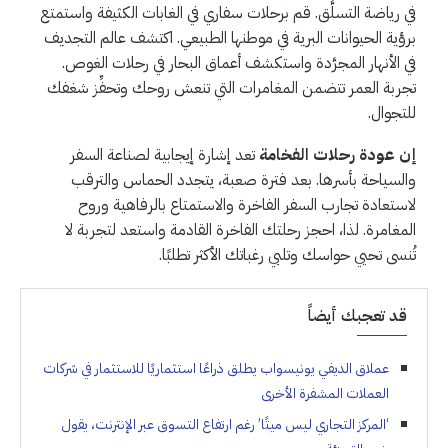
في رياضة التسلَّق. قم برحلات سفاري في الغابات الكثيفة واستمتع
برؤية الحيوانات البرية في موطنها الطبيعي. اكتشف عالم التجديف
في الأنهار المجرَّدة واستكشف أعماق البحار في رحلات الغوص.
تجربة العمر تتضمن المغامرات التي تنعش روحك وتحفِّز شغفك
للتجوال.
إن عودة رحلات الفخامة
تعد إشارة إيجابية لصناعة السفر
والسياحة بأسرها. بعد فترة صعبة، يتجدد الحماس والترقب
لاستعادة تجارب السفر الفاخرة والاستمتاع بالرفاهية وروح
المغامرة. لذا، احجز رحلتك الفاخرة القادمة واستعد لتجربة لا
تُنسى تحيي حواسك وتلبي رغباتك الأكثر تطلبًا.
قد تعجبك أيضاً
عملاق الديفي يونيسواب يطلق ذراعًا استثماريًا للاستثمار في شركات
العملات المشفرة الأخرى
‘المركز التجاري ليس ميتًا’ رغم ارتفاع التسوق عبر الإنترنت، يقول