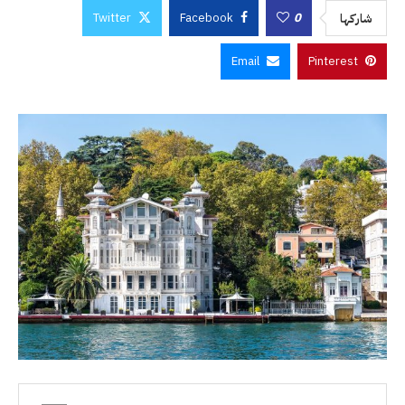
Twitter
Facebook
0
شاركها
Email
Pinterest