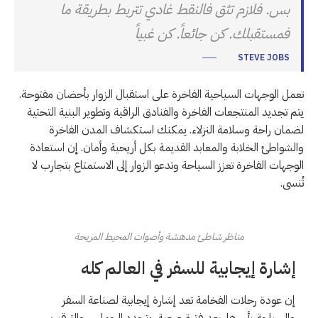
بس. فلازم تثق فالنقط غادي تتربط بطريقة ما
فمستقبلك. كن جائعاً. كن غبياً
STEVE JOBS
تعمل الوجهات السياحية الفاخرة على استقبال الزوار بأحضان مفتوحة.
يتم تجديد المنتجعات الفاخرة والفنادق الراقية وتطوير البنية التحتية
لضمان راحة وسلامة النزلاء. يمكنك استكشاف المدن الفاخرة
والشواطئ الخلابة والمعابد القديمة بكل أريحية وأمان. إن استعادة
الوجهات الفاخرة تعزز السياحة وتدعو الزوار إلى الاستمتاع بتجارب لا
تُنسى.
مناظر شاطئ مدهشة وأصوات المحيط المريحة
إشارة إيجابية للسفر في العالم كله
إن عودة رحلات الفخامة تعد إشارة إيجابية لصناعة السفر
والسياحة بأسرها. بعد فترة صعبة، يتجدد الحماس والترقب