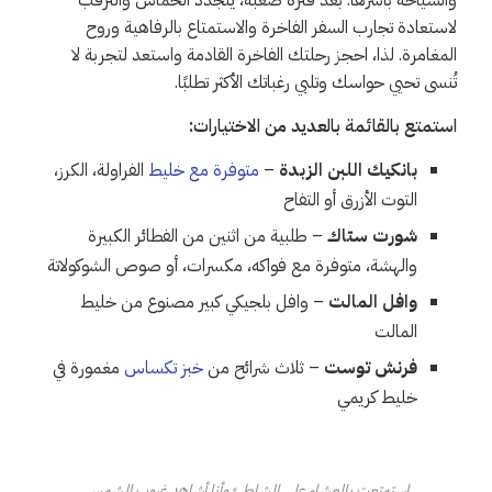
لاستعادة تجارب السفر الفاخرة والاستمتاع بالرفاهية وروح
المغامرة. لذا، احجز رحلتك الفاخرة القادمة واستعد لتجربة لا
تُنسى تحيي حواسك وتلبي رغباتك الأكثر تطلبًا.
استمتع بالقائمة بالعديد من الاختيارات:
بانكيك اللبن الزبدة
–
متوفرة مع خليط
الفراولة، الكرز،
التوت الأزرق أو التفاح
شورت ستاك
– طلبية من اثنين من الفطائر الكبيرة
والهشة، متوفرة مع فواكه، مكسرات، أو صوص الشوكولاتة
وافل المالت
– وافل بلجيكي كبير مصنوع من خليط
المالت
فرنش توست
– ثلاث شرائح من
خبز تكساس
مغمورة في
خليط كريمي
استمتعت بالعشاء على الشاطئ وأنا أشاهد غروب الشمس