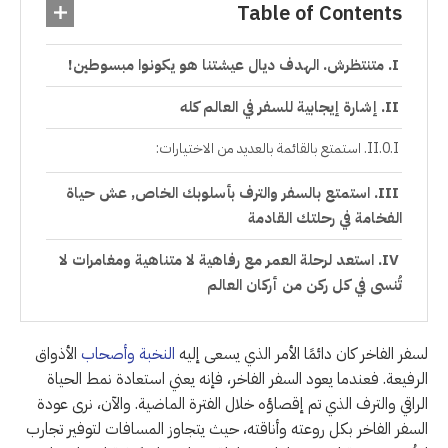
Table of Contents
متنتظرش. الهدف ديال عيشتنا هو يكونوا مبسوطين!
إشارة إيجابية للسفر في العالم كله
استمتع بالقائمة بالعديد من الاختيارات:
استمتع بالسفر والترف بأسلوبك الخاص, عش حياة
الفخامة في رحلتك القادمة
استعد لرحلة العمر مع رفاهية لا متناهية ومغامرات لا
تُنسى في كل ركن من أركان العالم
لسفر الفاخر كان دائمًا الأمر الذي يسعى إليه
النخبة وأصحاب
الأذواق
الرفيعة. فعندما يعود السفر الفاخر، فإنه يعني استعادة نمط الحياة
الراقي والترف الذي تم إقصاؤه خلال الفترة الماضية. والآن، نرى عودة
السفر الفاخر بكل روعته وأناقته، حيث يتجاوز المسافات لتوفير تجارب