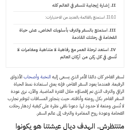
إشارة إيجابية للسفر في العالم كله
استمتع بالقائمة بالعديد من الاختيارات:
استمتع بالسفر والترف بأسلوبك الخاص, عش حياة
الفخامة في رحلتك القادمة
استعد لرحلة العمر مع رفاهية لا متناهية ومغامرات لا
تُنسى في كل ركن من أركان العالم
لسفر الفاخر كان دائمًا الأمر الذي يسعى إليه
النخبة وأصحاب
الأذواق
الرفيعة. فعندما يعود السفر الفاخر، فإنه يعني استعادة نمط الحياة
الراقي والترف الذي تم إقصاؤه خلال الفترة الماضية. والآن، نرى عودة
السفر الفاخر بكل روعته وأناقته، حيث يتجاوز المسافات لتوفير تجارب
لا تُنسى ومتعة لا حدود لها. دعونا نلقي نظرة على كيفية ازدهار رحلات
الفخامة وعودة روح المغامرة والترف إلى عالم السفر.
متنتظرش. الهدف ديال عيشتنا هو يكونوا