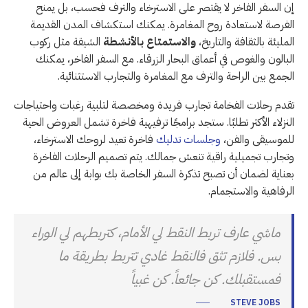
إن السفر الفاخر لا يقتصر على الاسترخاء والترف فحسب، بل يمنح
الفرصة لاستعادة روح المغامرة. يمكنك استكشاف المدن القديمة
المليئة بالثقافة والتاريخ،
والاستمتاع بالأنشطة
الشيقة مثل ركوب
البالون والغوص في أعماق البحار الزرقاء. مع السفر الفاخر، يمكنك
الجمع بين الراحة والترف مع المغامرة والتجارب الاستثنائية.
تقدم رحلات الفخامة تجارب فريدة ومخصصة لتلبية رغبات واحتياجات
النزلاء الأكثر تطلبًا. ستجد برامجًا ترفيهية فاخرة تشمل العروض الحية
للموسيقى والفن،
وجلسات تدليك
فاخرة تعيد لروحك الاسترخاء،
وتجارب تجميلية راقية تنعش جمالك. يتم تصميم الرحلات الفاخرة
بعناية لضمان أن تصبح تذكرة السفر الخاصة بك بوابة إلى عالم من
الرفاهية والاستجمام.
ماشي عارف تربط النقط لي الأمام، كتربطهم لي الوراء
بس. فلازم تثق فالنقط غادي تتربط بطريقة ما
فمستقبلك. كن جائعاً. كن غبياً
STEVE JOBS