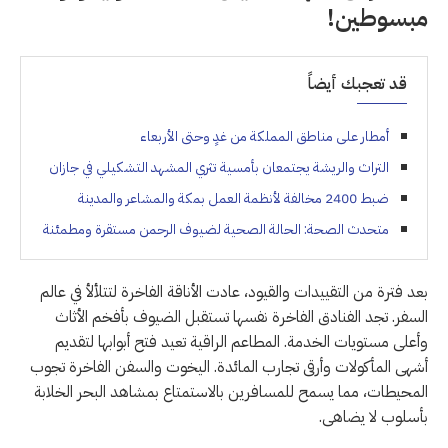
مبسوطين!
قد تعجبك أيضاً
أمطار على مناطق المملكة من غدٍ وحتى الأربعاء
التراث والريشة يجتمعان بأمسية تثري المشهد التشكيلي في جازان
ضبط 2400 مخالفة لأنظمة العمل بمكة والمشاعر والمدينة
متحدث الصحة: الحالة الصحية لضيوف الرحمن مستقرة ومطمئنة
بعد فترة من التقييدات والقيود، عادت الأناقة الفاخرة لتتلألأ في عالم
السفر. تجد الفنادق الفاخرة نفسها تستقبل الضيوف بأفخم الأثاث
وأعلى مستويات الخدمة. المطاعم الراقية تعيد فتح أبوابها لتقديم
أشهى المأكولات وأرقى تجارب المائدة. اليخوت والسفن الفاخرة تجوب
المحيطات، مما يسمح للمسافرين بالاستمتاع بمشاهد البحر الخلابة
بأسلوب لا يضاهى.