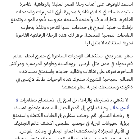
استعد للوقوف على أعتاب رحلة العمر المليئة بالرفاهية الفاخرة.
ستجد نفسك في فنادق فاخرة مجهزة بأرقى التجهيزات والخدمات
الفاخرة. ينتظرك غرف وأجنحة فسيحة مفروشة بأجود المواد وتتمتع
بإطلالات خلابة. استرخِ في حمامات السبا الفاخرة وتلذذ بتجارب
العلاجات الصحية المنعشة. توفر لك هذه الرحلة الرفاهية الفاخرة
تجربة استثنائية لا مثيل لها.
سفر العمر يعني استكشاف الوجهات الساحرة في جميع أنحاء العالم.
قم بجولة في مدن مثل باريس الرومانسية وطوكيو المزدهرة ومراكش
الساحرة. تعرف على ثقافات وتقاليد جديدة واستمتع بمشاهدة
المعالم السياحية الشهيرة. ستترك هذه الوجهات طابعًا لا يُنسى في
ذاكرتك وستمنحك تجربة سفر مدهشة.
لا تكتفي بالاسترخاء والراحة، بل اسعَ إلى الاستمتاع بمغامرات
لا
تُنسى خلال
رحلتك. ارتقِ إلى قمم الجبال الشاهقة وتحدَّى نفسك
في رياضة التسلَّق. قم برحلات سفاري في الغابات الكثيفة واستمتع
برؤية الحيوانات البرية في موطنها الطبيعي. اكتشف عالم التجديف
في الأنهار المجرَّدة واستكشف أعماق البحار في رحلات الغوص.
تجربة العمر تتضمن المغامرات التي تنعش روحك وتحفِّز شغفك