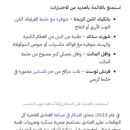
استمتع بالقائمة بالعديد من الاختيارات:
بانكيك اللبن الزبدة
–
متوفرة مع خليط
الفراولة، الكرز،
التوت الأزرق أو التفاح
شورت ستاك
– طلبية من اثنين من الفطائر الكبيرة
والهشة، متوفرة مع فواكه، مكسرات، أو صوص الشوكولاتة
وافل المالت
– وافل بلجيكي كبير مصنوع من خليط
المالت
فرنش توست
– ثلاث شرائح من
خبز تكساس
مغمورة في
خليط كريمي
استمتعت بالعشاء على الشاطئ وأنا أشاهد غروب الشمس
في عام 2023،
يتجاوز الابتكار في صناعة
الفنادق الفاخرة كل
التوقعات. تظهر الفنادق بتصاميم عصرية مبتكرة وتجهيزات تقنية
متطورة توفر راحة وتجربة استثنائية للنزلاء. يتم تقديم الخدمات