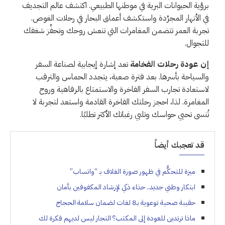
برؤية الحيوانات البرية في موطنها الطبيعي. اكتشف عالم التجديف
في الأنهار المجرَّدة واستكشف أعماق البحار في رحلات الغوص.
تجربة العمر تتضمن المغامرات التي تنعش روحك وتحفِّز شغفك
للتجوال.
إن عودة رحلات الفخامة
تعد إشارة إيجابية لصناعة السفر
والسياحة بأسرها. بعد فترة صعبة، يتجدد الحماس والترقب
لاستعادة تجارب السفر الفاخرة والاستمتاع بالرفاهية وروح
المغامرة. لذا، احجز رحلتك الفاخرة القادمة واستعد لتجربة لا
تُنسى تحيي حواسك وتلبي رغباتك الأكثر تطلبًا.
قد تعجبك أيضاً
ميزة للتحكُّم في ظهور صورة الغلاف بـ “واتساب”
ابتكار وطني جديد.. حذاء ذكي لإرشاد المكفوفين بأمان
حقيبة صحية توعوية بـ8 لغات لضمان سلامة الحجاج
ماذا ترتدين للعودة إلى المكتب؟ التجار ليس لديهم فكرة لك