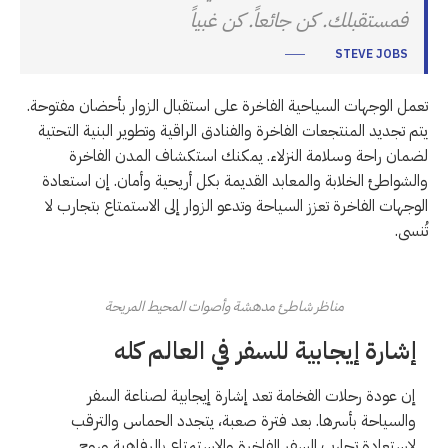
فمستقبلك. كن جائعاً. كن غبياً
STEVE JOBS
تعمل الوجهات السياحية الفاخرة على استقبال الزوار بأحضان مفتوحة.
يتم تجديد المنتجعات الفاخرة والفنادق الراقية وتطوير البنية التحتية
لضمان راحة وسلامة النزلاء. يمكنك استكشاف المدن الفاخرة
والشواطئ الخلابة والمعابد القديمة بكل أريحية وأمان. إن استعادة
الوجهات الفاخرة تعزز السياحة وتدعو الزوار إلى الاستمتاع بتجارب لا
تُنسى.
مناظر شاطئ مدهشة وأصوات المحيط المريحة
إشارة إيجابية للسفر في العالم كله
إن عودة رحلات الفخامة تعد إشارة إيجابية لصناعة السفر
والسياحة بأسرها. بعد فترة صعبة، يتجدد الحماس والترقب
لاستعادة تجارب السفر الفاخرة والاستمتاع بالرفاهية وروح