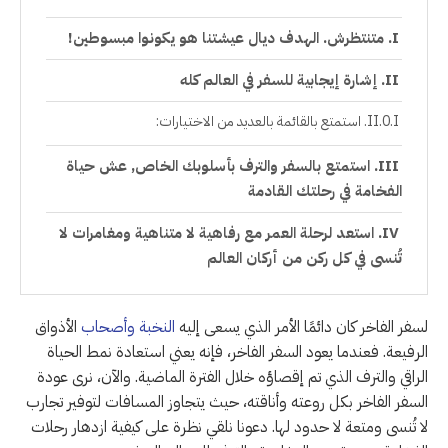
متنتظرش. الهدف ديال عيشتنا هو يكونوا مبسوطين!
إشارة إيجابية للسفر في العالم كله
استمتع بالقائمة بالعديد من الاختيارات:
استمتع بالسفر والترف بأسلوبك الخاص, عش حياة
الفخامة في رحلتك القادمة
استعد لرحلة العمر مع رفاهية لا متناهية ومغامرات لا
تُنسى في كل ركن من أركان العالم
لسفر الفاخر كان دائمًا الأمر الذي يسعى إليه
النخبة وأصحاب
الأذواق
الرفيعة. فعندما يعود السفر الفاخر، فإنه يعني استعادة نمط الحياة
الراقي والترف الذي تم إقصاؤه خلال الفترة الماضية. والآن، نرى عودة
السفر الفاخر بكل روعته وأناقته، حيث يتجاوز المسافات لتوفير تجارب
لا تُنسى ومتعة لا حدود لها. دعونا نلقي نظرة على كيفية ازدهار رحلات