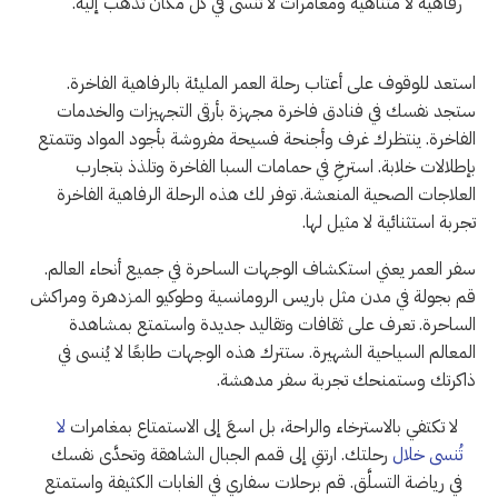
رفاهية لا متناهية ومغامرات لا تُنسى في كل مكان تذهب إليه.
استعد للوقوف على أعتاب رحلة العمر المليئة بالرفاهية الفاخرة.
ستجد نفسك في فنادق فاخرة مجهزة بأرقى التجهيزات والخدمات
الفاخرة. ينتظرك غرف وأجنحة فسيحة مفروشة بأجود المواد وتتمتع
بإطلالات خلابة. استرخِ في حمامات السبا الفاخرة وتلذذ بتجارب
العلاجات الصحية المنعشة. توفر لك هذه الرحلة الرفاهية الفاخرة
تجربة استثنائية لا مثيل لها.
سفر العمر يعني استكشاف الوجهات الساحرة في جميع أنحاء العالم.
قم بجولة في مدن مثل باريس الرومانسية وطوكيو المزدهرة ومراكش
الساحرة. تعرف على ثقافات وتقاليد جديدة واستمتع بمشاهدة
المعالم السياحية الشهيرة. ستترك هذه الوجهات طابعًا لا يُنسى في
ذاكرتك وستمنحك تجربة سفر مدهشة.
لا تكتفي بالاسترخاء والراحة، بل اسعَ إلى الاستمتاع بمغامرات
لا
تُنسى خلال
رحلتك. ارتقِ إلى قمم الجبال الشاهقة وتحدَّى نفسك
في رياضة التسلَّق. قم برحلات سفاري في الغابات الكثيفة واستمتع