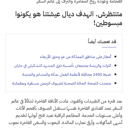
الفخامة وعودة روح المغامرة والترف إلى عالم السفر.
متنتظرش. الهدف ديال عيشتنا هو يكونوا
مبسوطين!
قد تعجبك أيضاً
أمطار على مناطق المملكة من غدٍ وحتى الأربعاء
التراث والريشة يجتمعان بأمسية تثري المشهد التشكيلي في جازان
ضبط 2400 مخالفة لأنظمة العمل بمكة والمشاعر والمدينة
متحدث الصحة: الحالة الصحية لضيوف الرحمن مستقرة ومطمئنة
بعد فترة من التقييدات والقيود، عادت الأناقة الفاخرة لتتلألأ في عالم
السفر. تجد الفنادق الفاخرة نفسها تستقبل الضيوف بأفخم الأثاث
وأعلى مستويات الخدمة. المطاعم الراقية تعيد فتح أبوابها لتقديم
أشهى المأكولات وأرقى تجارب المائدة. اليخوت والسفن الفاخرة تجوب