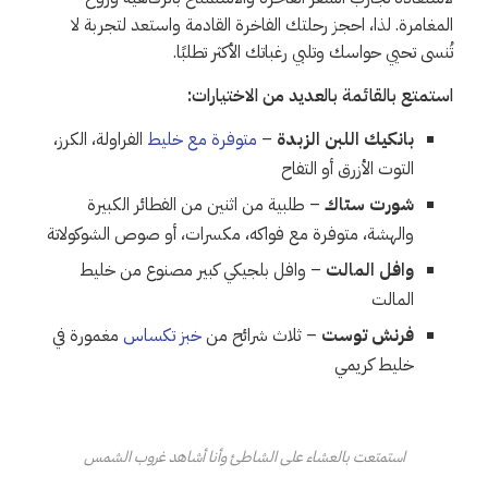
المغامرة. لذا، احجز رحلتك الفاخرة القادمة واستعد لتجربة لا
تُنسى تحيي حواسك وتلبي رغباتك الأكثر تطلبًا.
استمتع بالقائمة بالعديد من الاختيارات:
بانكيك اللبن الزبدة
–
متوفرة مع خليط
الفراولة، الكرز،
التوت الأزرق أو التفاح
شورت ستاك
– طلبية من اثنين من الفطائر الكبيرة
والهشة، متوفرة مع فواكه، مكسرات، أو صوص الشوكولاتة
وافل المالت
– وافل بلجيكي كبير مصنوع من خليط
المالت
فرنش توست
– ثلاث شرائح من
خبز تكساس
مغمورة في
خليط كريمي
استمتعت بالعشاء على الشاطئ وأنا أشاهد غروب الشمس