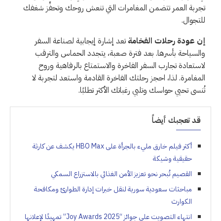
تجربة العمر تتضمن المغامرات التي تنعش روحك وتحفِّز شغفك
للتجوال.
إن عودة رحلات الفخامة
تعد إشارة إيجابية لصناعة السفر
والسياحة بأسرها. بعد فترة صعبة، يتجدد الحماس والترقب
لاستعادة تجارب السفر الفاخرة والاستمتاع بالرفاهية وروح
المغامرة. لذا، احجز رحلتك الفاخرة القادمة واستعد لتجربة لا
تُنسى تحيي حواسك وتلبي رغباتك الأكثر تطلبًا.
قد تعجبك أيضاً
أكثر فيلم خارق مليء بالجرأة على HBO Max يكشف عن كارثة
حقيقية وشيكة
القصيم تُبحر نحو تعزيز الأمن الغذائي بالاستزراع السمكي
مباحثات سعودية سورية لنقل خبرات إدارة الطوارئ ومكافحة
الكوارث
انتهاء التصويت على جوائز “Joy Awards 2025” تمهيدًا لإعلانها