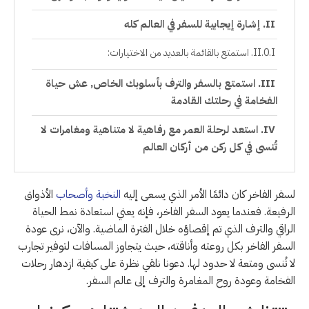
إشارة إيجابية للسفر في العالم كله
استمتع بالقائمة بالعديد من الاختيارات:
استمتع بالسفر والترف بأسلوبك الخاص, عش حياة
الفخامة في رحلتك القادمة
استعد لرحلة العمر مع رفاهية لا متناهية ومغامرات لا
تُنسى في كل ركن من أركان العالم
لسفر الفاخر كان دائمًا الأمر الذي يسعى إليه
النخبة وأصحاب
الأذواق
الرفيعة. فعندما يعود السفر الفاخر، فإنه يعني استعادة نمط الحياة
الراقي والترف الذي تم إقصاؤه خلال الفترة الماضية. والآن، نرى عودة
السفر الفاخر بكل روعته وأناقته، حيث يتجاوز المسافات لتوفير تجارب
لا تُنسى ومتعة لا حدود لها. دعونا نلقي نظرة على كيفية ازدهار رحلات
الفخامة وعودة روح المغامرة والترف إلى عالم السفر.