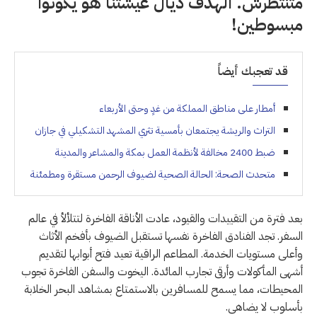
متنتظرش. الهدف ديال عيشتنا هو يكونوا
مبسوطين!
قد تعجبك أيضاً
أمطار على مناطق المملكة من غدٍ وحتى الأربعاء
التراث والريشة يجتمعان بأمسية تثري المشهد التشكيلي في جازان
ضبط 2400 مخالفة لأنظمة العمل بمكة والمشاعر والمدينة
متحدث الصحة: الحالة الصحية لضيوف الرحمن مستقرة ومطمئنة
بعد فترة من التقييدات والقيود، عادت الأناقة الفاخرة لتتلألأ في عالم
السفر. تجد الفنادق الفاخرة نفسها تستقبل الضيوف بأفخم الأثاث
وأعلى مستويات الخدمة. المطاعم الراقية تعيد فتح أبوابها لتقديم
أشهى المأكولات وأرقى تجارب المائدة. اليخوت والسفن الفاخرة تجوب
المحيطات، مما يسمح للمسافرين بالاستمتاع بمشاهد البحر الخلابة
بأسلوب لا يضاهى.