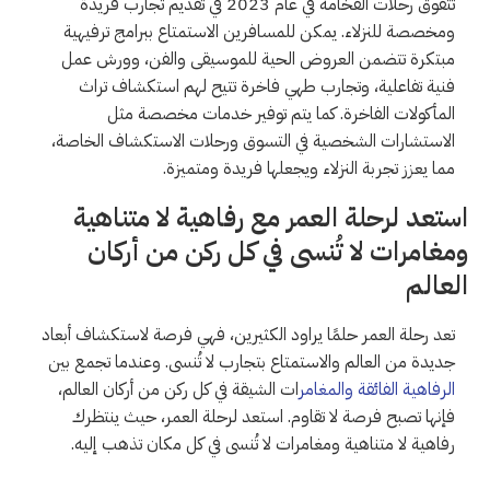
تتفوق رحلات الفخامة في عام 2023 في تقديم تجارب فريدة
ومخصصة للنزلاء. يمكن للمسافرين الاستمتاع ببرامج ترفيهية
مبتكرة تتضمن العروض الحية للموسيقى والفن، وورش عمل
فنية تفاعلية، وتجارب طهي فاخرة تتيح لهم استكشاف تراث
المأكولات الفاخرة. كما يتم توفير خدمات مخصصة مثل
الاستشارات الشخصية في التسوق ورحلات الاستكشاف الخاصة،
مما يعزز تجربة النزلاء ويجعلها فريدة ومتميزة.
استعد لرحلة العمر مع رفاهية لا متناهية
ومغامرات لا تُنسى في كل ركن من أركان
العالم
تعد رحلة العمر حلمًا يراود الكثيرين، فهي فرصة لاستكشاف أبعاد
جديدة من العالم والاستمتاع بتجارب لا تُنسى. وعندما تجمع بين
الرفاهية الفائقة والمغامر
ات الشيقة في كل ركن من أركان العالم،
فإنها تصبح فرصة لا تقاوم. استعد لرحلة العمر، حيث ينتظرك
رفاهية لا متناهية ومغامرات لا تُنسى في كل مكان تذهب إليه.