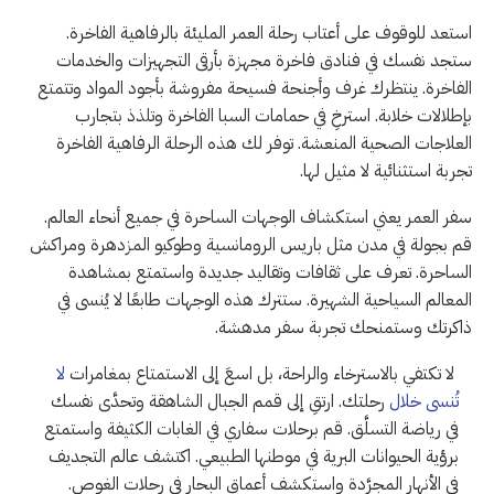
استعد للوقوف على أعتاب رحلة العمر المليئة بالرفاهية الفاخرة.
ستجد نفسك في فنادق فاخرة مجهزة بأرقى التجهيزات والخدمات
الفاخرة. ينتظرك غرف وأجنحة فسيحة مفروشة بأجود المواد وتتمتع
بإطلالات خلابة. استرخِ في حمامات السبا الفاخرة وتلذذ بتجارب
العلاجات الصحية المنعشة. توفر لك هذه الرحلة الرفاهية الفاخرة
تجربة استثنائية لا مثيل لها.
سفر العمر يعني استكشاف الوجهات الساحرة في جميع أنحاء العالم.
قم بجولة في مدن مثل باريس الرومانسية وطوكيو المزدهرة ومراكش
الساحرة. تعرف على ثقافات وتقاليد جديدة واستمتع بمشاهدة
المعالم السياحية الشهيرة. ستترك هذه الوجهات طابعًا لا يُنسى في
ذاكرتك وستمنحك تجربة سفر مدهشة.
لا تكتفي بالاسترخاء والراحة، بل اسعَ إلى الاستمتاع بمغامرات
لا
تُنسى خلال
رحلتك. ارتقِ إلى قمم الجبال الشاهقة وتحدَّى نفسك
في رياضة التسلَّق. قم برحلات سفاري في الغابات الكثيفة واستمتع
برؤية الحيوانات البرية في موطنها الطبيعي. اكتشف عالم التجديف
في الأنهار المجرَّدة واستكشف أعماق البحار في رحلات الغوص.