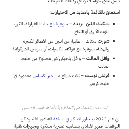
تُنسى تحيي حواسك وتلبي رغباتك الأكثر تطلبًا.
استمتع بالقائمة بالعديد من الاختيارات:
بانكيك اللبن الزبدة
–
متوفرة مع خليط
الفراولة، الكرز،
التوت الأزرق أو التفاح
شورت ستاك
– طلبية من اثنين من الفطائر الكبيرة
والهشة، متوفرة مع فواكه، مكسرات، أو صوص الشوكولاتة
وافل المالت
– وافل بلجيكي كبير مصنوع من خليط
المالت
فرنش توست
– ثلاث شرائح من
خبز تكساس
مغمورة في
خليط كريمي
استمتعت بالعشاء على الشاطئ وأنا أشاهد غروب الشمس
في عام 2023،
يتجاوز الابتكار في صناعة
الفنادق الفاخرة كل
التوقعات. تظهر الفنادق بتصاميم عصرية مبتكرة وتجهيزات تقنية