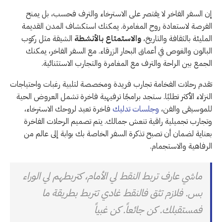
إن السفر الفاخر لا يقتصر على الاسترخاء والترف فحسب، بل يمنح
الفرصة لاستعادة روح المغامرة. يمكنك استكشاف المدن القديمة
المليئة بالثقافة والتاريخ،
والاستمتاع بالأنشطة
الشيقة مثل ركوب
البالون والغوص في أعماق البحار الزرقاء. مع السفر الفاخر، يمكنك
الجمع بين الراحة والترف مع المغامرة والتجارب الاستثنائية.
تقدم رحلات الفخامة تجارب فريدة ومخصصة لتلبية رغبات واحتياجات
النزلاء الأكثر تطلبًا. ستجد برامجًا ترفيهية فاخرة تشمل العروض الحية
للموسيقى والفن،
وجلسات تدليك
فاخرة تعيد لروحك الاسترخاء،
وتجارب تجميلية راقية تنعش جمالك. يتم تصميم الرحلات الفاخرة
بعناية لضمان أن تصبح تذكرة السفر الخاصة بك بوابة إلى عالم من
الرفاهية والاستجمام.
ماشي عارف تربط النقط لي الأمام، كتربطهم لي الوراء
بس. فلازم تثق فالنقط غادي تتربط بطريقة ما
فمستقبلك. كن جائعاً. كن غبياً