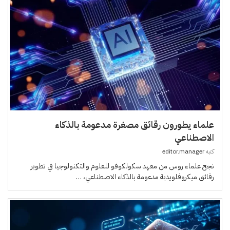
علماء يطورون رقائق مصغرة مدعومة بالذكاء
الاصطناعي
كتبه
editor.manager
نجح علماء روس من معهد سكولكوفو للعلوم والتكنولوجيا في تطوير
رقائق ميكروفلويدية مدعومة بالذكاء الاصطناعي، …