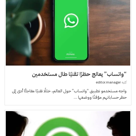
“واتساب” يعالج حظرًا تقنيًا طال مستخدمين
كتبه
editor.manager
واجه مستخدمو تطبيق “واتساب” حول العالم، خللًا تقنيًا مفاجئًا أدى إلى
حظر حساباتهم مؤقتًا ووضعها …