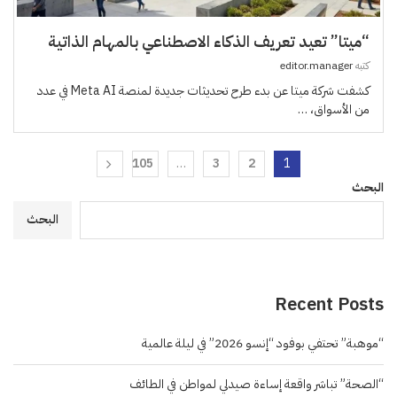
“ميتا” تعيد تعريف الذكاء الاصطناعي بالمهام الذاتية
كتبه
editor.manager
كشفت شركة ميتا عن بدء طرح تحديثات جديدة لمنصة Meta AI في عدد
من الأسواق، …
105
…
3
2
1
البحث
البحث
Recent Posts
“موهبة” تحتفي بوفود “إنسو 2026” في ليلة عالمية
“الصحة” تباشر واقعة إساءة صيدلي لمواطن في الطائف