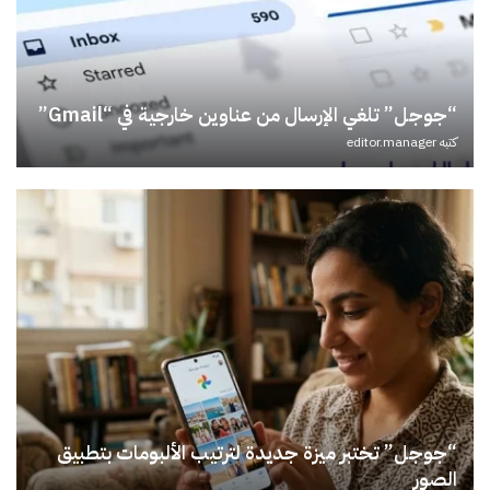
“جوجل” تلغي الإرسال من عناوين خارجية في “Gmail”
كتبه
editor.manager
“جوجل” تختبر ميزة جديدة لترتيب الألبومات بتطبيق
الصور