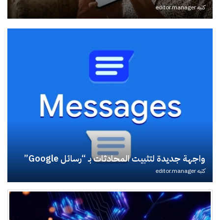
كتبه
editor.manager
واجهة جديدة لتثبيت المحادثات بـ “رسائل Google”
كتبه
editor.manager