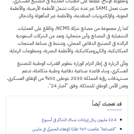
وخطوط الإنتاج، مطلعًا على التقنيات الحديثة في التصنيع العسكري،
حيث تعمل SAMI عبر عدة شركات تشمل الأنظمة الأرضية، والأنظمة
الجوية، والإلكترونيات المتقدمة، والأنظمة غير المأهولة والذخائر.
كما زار مجموعة من مصانع شركة NCMS، واطَّلع على العمليات
التشغيلية في المصانع وأبرز منتجاتها، وتعد من الشركات السعودية
الرائدة في التصنيع الدفاعي المحلي، وتنشط في صناعة المنتجات
الميكانيكية، والكهروميكانيكية، والأنظمة البصرية، ومنظومات الرماية.
وتأتي الزيارة في إطار التزام الوزارة بتطوير القدرات الوطنية للتصنيع
العسكري، وبناء قاعدة صناعية دفاعية وطنية متكاملة، تدعم
مستهدفات رؤية المملكة 2030 بتوطين 50% من الإنفاق العسكري،
وتعزز الأمن الوطني للمملكة. وفق “أخبار 24”.
قد تعجبك أيضاً
22.4 مليون ريال إيرادات شباك التذاكر في أسبوع
“الصناعة” عالجت 767 طلبًا للإعفاء الجمركي في مارس