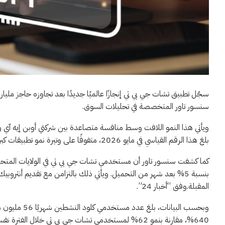
سجّل تطبيق تشات جي بي تي إنجازًا عالميًا جديدًا بعد تجاوزه حاجز مل
سنسور تاور المتخصصة في تحليلات السوق.
ويأتي هذا النمو اللافت وسط منافسة متصاعدة بين شركتي أوبن إيه آي و
بلغ هذا الرقم القياسي في مايو 2026، متفوقًا على وتيرة نمو تطبيقات كبرى مثل تيك توك وإنستغرام ويوتيوب.
كما كشفت سنسور تاور أن مستخدمي تشات جي بي تي في الولايات المتحدة
بنسبة 5% بعد شهر من التحميل. ويأتي ذلك بالتزامن مع تقديم أنثروبي
المقبلة.وفق “أخبار 24”.
وبحسب البيانا
640%، مقارنة بنمو 62% لمستخدمي تشات جي بي تي خلال الفترة نفسها.