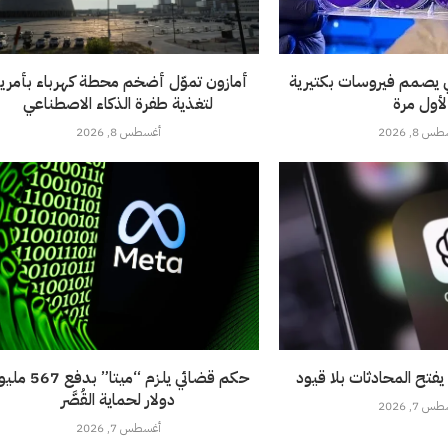
ي يصمم فيروسات بكتيرية
أمازون تموّل أضخم محطة كهرباء بأمريك
لأول مرة
لتغذية طفرة الذكاء الاصطناعي
 8, 2026
أغسطس 8, 2026
فتح المحادثات بلا قيود
حكم قضائي يلزم “ميتا” بدف
دولار لحماية القُصَّر
 7, 2026
أغسطس 7, 2026