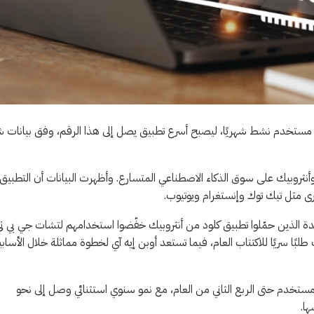
يار مستخدم نشط شهريًا، ليصبح أسرع تطبيق يصل إلى هذا الرقم، وفق بيانات ش
أنثروبيك على سوق الذكاء الاصطناعي المتسارع. وأظهرت البيانات أن التطبيق
 الذين حمّلوا تطبيق كلود من أنثروبيك خفّضوا استخدامهم لتشات جي بي ت
ك طلبًا سريًا للاكتتاب العام، فيما تستعد أوبن إيه آي لخطوة مماثلة خلال الأساب
ت، بلغ عدد مستخدمي كلود النشطين شهريًا 56 مليون مستخدم حتى الربع الثاني من العام، مع نمو سنوي استثنائي وصل إلى نحو