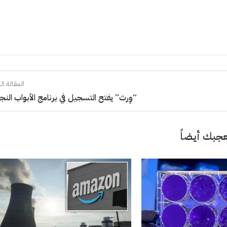
المقالة الت
“وِرث” يفتح التسجيل في برنامج الأبواب النج
جبك أيضاً