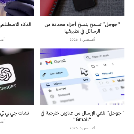
“جوجل” تسمح بنسخ أجزاء محددة من
الذكاء الاصطناع
الرسائل في تطبيقها
أغسطس 8, 2026
أغسطس
“جوجل” تلغي الإرسال من عناوين خارجية في
تشات جي بي تي ي
“Gmail”
أغسطس
أغسطس 6, 2026