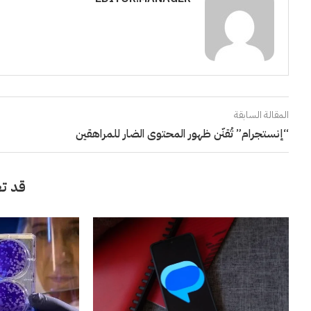
المقالة السابقة
“إنستجرام” تُقنّن ظهور المحتوى الضار للمراهقين
قد تع