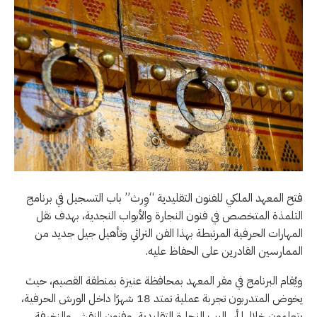
فتح المعهد الملكي للفنون التقليدية “وِرث” باب التسجيل في برنامج
التلمذة المتخصص في فنون النجارة والأبواب النجدية، بهدف نقل
المهارات الحرفية المرتبطة بهذا الفن التراثي وتأهيل جيل جديد من
الممارسين القادرين على الحفاظ عليه.
ويُقام البرنامج في مقر المعهد بمحافظة عنيزة بمنطقة القصيم، حيث
يخوض المتدربون تجربة عملية تمتد 18 شهرًا داخل الورش الحرفية،
يتعلمون خلالها أساليب النجارة التقليدية، وفنون النقش والزخرفة