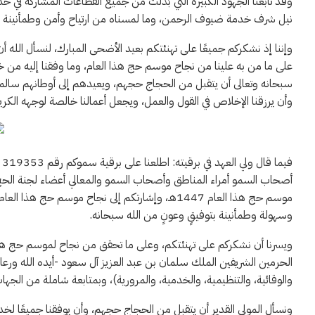
وقد تابعنا الجهود الكبيرة التي بُذلت من جميع القطاعات المشاركة في خ
نيل شرف خدمة ضيوف الرحمن، وما لمسناه من ارتياح وأمن وطمأنينة لدى 
وإننا إذ نشكركم جميعًا على تهنئتكم بعيد الأضحى المبارك، لنسأل الله أ
على ما من به علينا من نجاح موسم حج هذا العام، وما وفقنا إليه من 
سبحانه وتعالى أن يتقبل من الحجاج حجهم، ويعيدهم إلى أوطانهم سالمين
وأن يرزقنا الإخلاص في القول والعمل، ويجعل أعمالنا خالصة لوجهه الك
أصحاب السمو أمراء المناطق وأصحاب السمو والمعالي أعضاء لجنة الحج 
موسم حج هذا العام 1447هـ، وإشارتكم إلى نجاح موس
وسهولة وطمأنينة بتوفيقٍ وعونٍ من الله سبحانه.
الحرمين الشريفين الملك سلمان بن عبد العزيز آل سعود -أيده الله ورعاه
والوقائية، والتنظيمية، والخدمية، والمرورية)، وبمتابعة شاملة من الجها
ونسأل المولى القدير أن يتقبل من الحجاج حجهم، وأن يوفقنا جميعًا لخدم