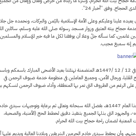
دمة حجاج بيت الله الحرام، وسرنا ما رأيناه من حرص وتفان وإتقان من الجميع
الحجاج. وفق “أخبار 24”.
ن يعيده علينا وعليكم وعلى الأمة الإسلامية باليُمن والبركات، ونحمده جل جلال
خدمة حجاج بيته العتيق وزوار مسجد رسوله صلى الله عليه وسلم، سائلين الل
 غانمين، كما نسأله جلّ وعلا أن يوفقنا لكل ما فيه خير للإسلام والمسلمين
ريم إنه سميع مجيب.
فيما قال ولي العهد في برقيته: اطلعنا على برقية سموكم رقم 319353 في 12 / 12 /1447هـ المتضمنة تهنئتنا بعيد الأضحى المبارك باسمكم وبا
العُليا، ورجال الأمن، وجميع العاملين في منظومة خدمة ضيوف الرحمن في
م حج هذا العام على الرغم من الظروف التي تمر بها المنطقة، وأداء ضيوف الرحمن لنسكهم ب
ويسرنا أن نشكركم على تهنئتكم، وعلى ما تحقق من نجاح لموسم حج هذا العام 1447هـ، بفضل الله سبحانه وتعالى ثم برعاية وتوجيهات سيدي خاد
-، والجهود التي بذلها الجميع بتنفيذ دقيق لخطط الحج (الأمنية، والصحية،
ت المعنية لضمان راحة حجاج بيت الله الحرام.
تهم، وأن يحفظ سيدي خادم الحرمين الشريفين وبلادنا الغالية ويديم عليها أم