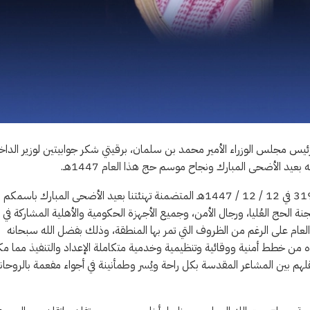
ئيس مجلس الوزراء الأمير محمد بن سلمان، برقيتي شكر جوابيتين لوزير الداخ
بعيد الأضحى المبارك ونجاح موسم حج هذا العام 1447هـ.
وقال خادم الحرمين الشريفين في برقيته: تلقينا برقية سموكم رقم 319354 في 12 / 12 / 1447هـ المتضمنة تهنئتنا بعيد الأضحى المبارك باسمكم
الحج العُليا، ورجال الأمن، وجميع الأجهزة الحكومية والأهلية المشاركة في
 موسم حج هذا العام على الرغم من الظروف التي تمر بها المنطقة، وذلك بفضل الله سبحانه
اده من خطط أمنية ووقائية وتنظيمية وخدمية متكاملة الإعداد والتنفيذ مما م
) حاج من تأدية نسكهم وتنقلهم بين المشاعر المقدسة بكل راحة ويُسر وطمأنينة في أجواء مفعمة بالروحان