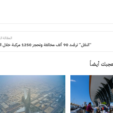
المقالة الت
“النقل” ترصُد 90 ألف مخالفة وتحجز 1250 مركبة خلال الحج
جبك أيضاً