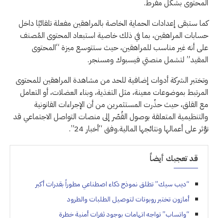
المحتوى بشكل مفرط.
كما ستبقى إعدادات الحماية الخاصة بالمراهقين مفعلة تلقائيًا داخل
حسابات المراهقين، بما في ذلك خاصية استبعاد المحتوى المُصنف
على أنه غير مناسب للمراهقين، حيث ستتوسع ميزة “المحتوى
المقيد” لتشمل منصتي فيسبوك ومسنجر.
وتختبر الشركة أدوات إضافية للحد من مشاهدة المراهقين للمحتوى
المرتبط بموضوعات معينة، مثل التغذية، وبناء العضلات، أو التعامل
مع القلق، حيث حذّرت المستثمرين من أن الإجراءات القانونية
والتنظيمية المتعلقة بوصول القُصّر إلى منصات التواصل الاجتماعي قد
تؤثر على أعمالها ونتائجها المالية.وفق “أخبار 24”.
قد تعجبك أيضاً
“ديب سيك” تطلق نموذج ذكاء اصطناعي مطوراً بقدرات أكبر
أمازون تختبر روبوتات لتوصيل الطلبات والطرود
“واتساب” تواجه اتهامات بوجود ثغرات أمنية خطرة