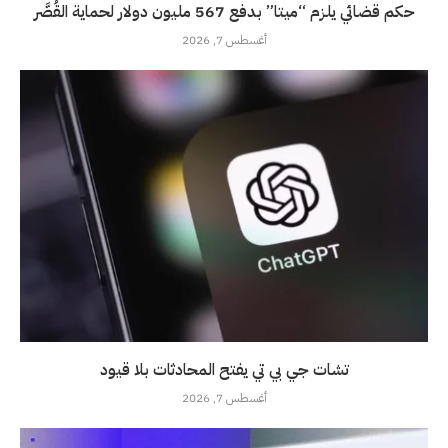
حكم قضائي يلزم “ميتا” بدفع 567 مليون دولار لحماية القُصَّر
أغسطس 7, 2026
تشات جي بي تي يفتح المحادثات بلا قيود
أغسطس 7, 2026