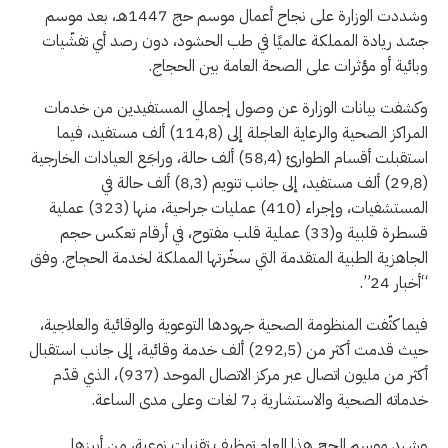
وشددت الوزارة على نجاح أعمال موسم حج 1447هـ، بعد موسم
جسّد ريادة المملكة عالميًا في طب الحشود، دون رصد أي تفشّيات
وبائية أو مؤثرات على الصحة العامة بين الحجاج.
وكشفت بيانات الوزارة عن وصول إجمالي المستفيدين من خدمات
المراكز الصحية والرعاية العاجلة إلى (114,8) ألف مستفيد، فيما
استقبلت أقسام الطوارئ (58,4) ألف حالة، وراجَع العيادات الخارجية
(29,8) ألف مستفيد، إلى جانب تنويم (8,3) ألف حالة في
المستشفيات، وإجراء (410) عمليات جراحية، منها (323) عملية
قسطرة قلبية و(33) عملية قلب مفتوح، في أرقام تعكس حجم
الجاهزية الطبية المتقدمة التي سخّرتها المملكة لخدمة الحجاج. وفق
“أخبار 24”.
فيما كثّفت المنظومة الصحية جهودها التوعوية والوقائية والعلاجية،
حيث قدمت أكثر من (292,5) ألف خدمة وقائية، إلى جانب استقبال
أكثر من مليون اتصال عبر مركز الاتصال الموحد (937)، الذي قدّم
خدماته الصحية والاستشارية بـ7 لغات وعلى مدى الساعة.
وشهد موسم الحج هذا العام توظيف تقنيات نوعية، من أبرزها