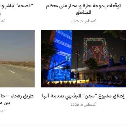
توقعات بموجة حارة وأمطار على معظم
“الصحة” تباشر وا
المناطق
ف
أغسطس 6, 2026
أغسطس
إطلاق مشروع “سفن” الترفيهي بمدينة أبها
طريق رفحاء – حائل
بين م
أغسطس 6, 2026
أغسطس