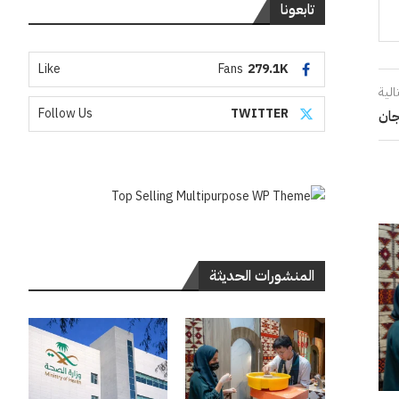
تابعونا
Like
Fans
279.1K
الية
Follow Us
TWITTER
جان
المنشورات الحديثة