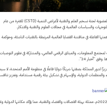
انتخب أعضاء المجلس الاقتصادي والاجتماعي بالأمم المتحدة المملكة لعضوية لجنة تسخير العلم والتقنية لأغراض التنمية (CSTD) للفترة من عام
ها الفاعلة في مناقشة القضايا العالمية المرتبطة بالتقنيات الناشئة، وحوكمة
لمجتمع المعلومات، والميثاق الرقمي العالمي، والمشاركة في تطوير التوصيات
وفق “أخبار 24”.
زيزًا لدور المملكة بصفتها شريكًا دوليًا فاعلًا في منظومة الأمم المتحدة، لا سيم
اء والمنظمات الدولية، والإسهام في تشكيل بيئة رقمية مستدامة، وتعزيز تنافسي
وأضافت أن المملكة تولت رئاسة الدورة الخامسة والعشرين للجنة عام 2022م، ممثلة بهيئة الاتصالات والفضاء والتقنية، مما يؤكد مكانتها الدولية 