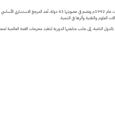
يُذكر أن لجنة تسخير العلم والتقنية لأغراض التنمية (CSTD)، التي تأسست عام 1992م وتضم في عضويتها 43 دولة، تُعد المرجع الاستشاري الأساسي
العلوم والتقنية وأثرها في التنمية.
لدول النامية، إلى جانب متابعتها الدورية لتنفيذ مخرجات القمة العالمية لمج