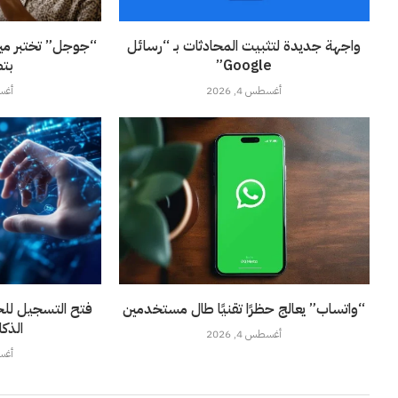
واجهة جديدة لتثبيت المحادثات بـ “رسائل
“جوجل” تختبر ميز
Google”
بتط
أغسطس 4, 2026
أغسطس
“واتساب” يعالج حظرًا تقنيًا طال مستخدمين
فتح التسجيل لل
الذك
أغسطس 4, 2026
أغسطس