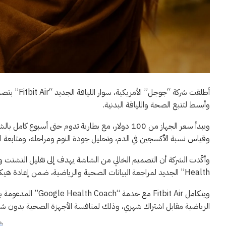
وأبسط لتتبع الصحة واللياقة البدنية.
ويبدأ سعر الجهاز من 100 دولار، مع بطارية تدوم حتى أ
وقياس نسبة الأكسجين في الدم، وتحليل جودة النوم ومراحله، ومتابعة 
Health” الجديد لمراجعة البيانات الصحية والرياضية، ضمن إعادة هيكلة خدمات الصحة الرقمية. وفق “أخبار 24”.
الرياضية مقابل اشتراك شهري، وذلك لمنافسة الأجهزة الصحية بدون شاشات مثل p