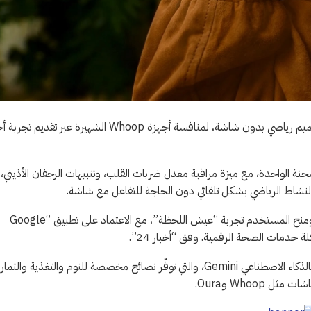
أطلقت شركة “جوجل” الأمريكية، سوار اللياقة الجديد “Fitbit Air” بتصميم رياضي بدون شاشة، لمنافسة أجهزة Whoop الشهيرة عبر 
سبوع كامل بالشحنة الواحدة، مع ميزة مراقبة معدل ضربات القلب، وتنبيهات الرجفان الأذيني،
النشاط الرياضي بشكل تلقائي دون الحاجة للتفاعل مع شاشة.
وأكّدت الشركة أن التصميم الخالي من الشاشة يهدف إلى تقليل التشتت ومنح المستخدم تجربة “عيش اللحظة”، مع الاعتماد على تطبيق “Google
ويتكامل Fitbit Air مع خدمة “Google Health Coach” المدعومة بالذكاء الاصطناعي Gemini، والتي توفّر نصائح مخصصة للنوم والتغذية وال
Whoo وOura.