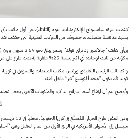
كشفت شركة سامسونج للإلكترونيات، اليوم (الثلاثاء)، عن أول هاتف ذكي ث
يشهد منافسة متصاعدة، خصوصًا من الشركات الصينية التي حققت تقدماً س
مكوّنة من ثلاث لوحات؛ أي أكبر بنسبة 25% مقارنة بأحدث طراز طي من سامسونج جالاكسي زد فولد 7.
وأكد نائب الرئيس التنفيذي ورئيس مكتب المبيعات والتسويق في كوريا، أل
فولد قد يكون “محفزاً لتوسّع أكبر” داخل الفئة.
وأوضح ليم أن ارتفاع أسعار شرائح الذاكرة والمكونات الأخرى يجعل تحديد س
ومن المقرر طرح 
سيصل إلى الأسواق الأمريكية في الربع الأول من العام المقبل.وفق “أخبار 24”