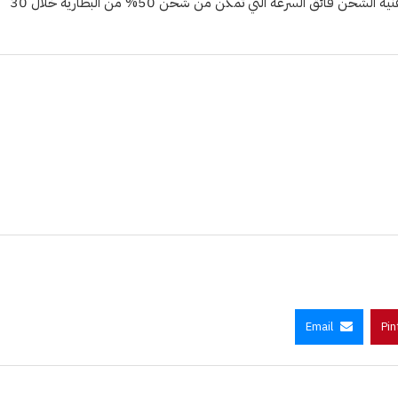
ويضم الهاتف أكبر بطارية ضمن فئة أجهزة سامسونج الرائدة، مع دعم تقنية الشحن فائق السرعة التي تمكّن من شحن 50% من البطارية خلال 30
Email
Pin