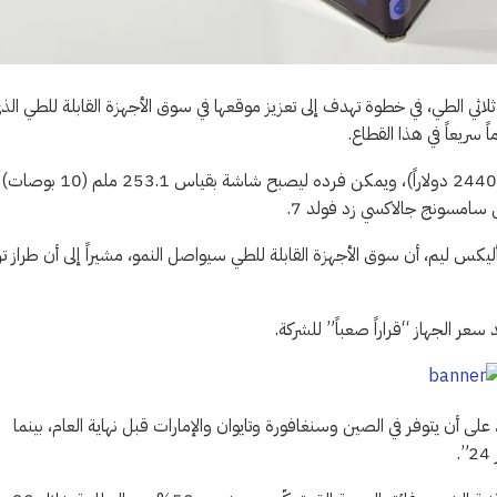
لاثي الطي، في خطوة تهدف إلى تعزيز موقعها في سوق الأجهزة القابلة للطي الذ
ريعاً في هذا القطاع.
ويأتي هاتف “جالاكسي زد تراي فولد” بسعر يبلغ نحو 3.59 مليون وون (2440 دولاراً)، ويمكن فرده ليصبح شاشة بقياس 253.1 ملم (10 بوصات)
يكس ليم، أن سوق الأجهزة القابلة للطي سيواصل النمو، مشيراً إلى أن طراز تر
عر الجهاز “قراراً صعباً” للشركة.
الجهاز، المُصنَّع في كوريا الجنوبية، محلياً في 12 ديسمبر، على أن يتوفر في الصين وسنغافورة وتايوان والإمارات قبل نهاية العام، بينما
.