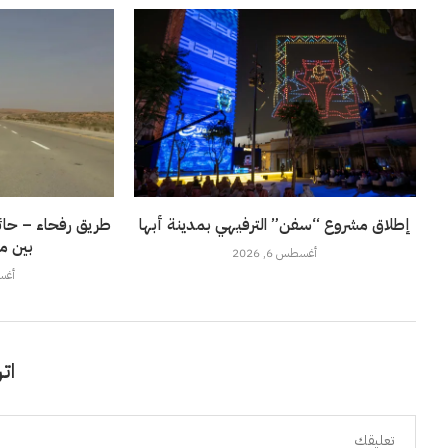
إطلاق مشروع “سفن” الترفيهي بمدينة أبها
طريق رفحاء – حائل
بين م
أغسطس 6, 2026
أغسطس
اتر