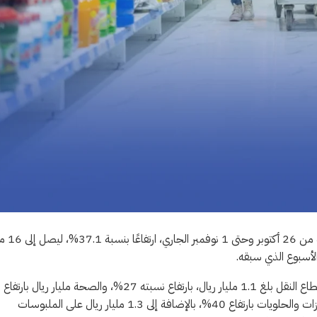
حقق الإنفاق على السلع والخدمات المختلفة عبر نقاط ال
وكشفت بيانات البنك المركزي السعودي “ساما”، أن حجم الإنفاق على قطاع النقل بلغ 1.1 مليار ريال، بارتفاع نسبته 27%، والصحة مليار ريال بارتفاع
31%، والمطاعم والمقاعي 1.8 مليار ريال بارتفاع نسبته 26%، والمخبوزات والحلويات بارتفاع 40%، بالإضافة إلى 1.3 مليار ريال على الملبوسات