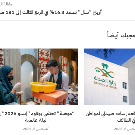
المقالة الت
أرباح “سال” تصعد 16.3% في الربع الثالث إلى 181 مليوناً
جبك أيضاً
قعة إساءة صيدلي لمواطن
“موهبة” تحتفي بوفود 
ي الطائف
ليلة عالمية
 6, 2026
أغسطس 6, 2026