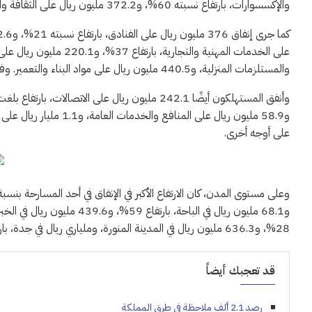
والإكسسوارات، بارتفاع نسبته 60%، و372.2 مليون ريال على الثقافة والترفيه، مرتفعًا 39%.
والمستلزمات المنزلية، و440.5 مليون ريال على مواد البناء والتعمير. وفق “أخبار 24”.
على أوجه أخرى.
28%، و636.3 مليون ريال في المدينة المنورة، وملياري ريال في جدة، بارتفاع نسبته 27%.
قد تعجبك أيضاً
رصد 2.1 ألف ملاحظة في طرق المملكة