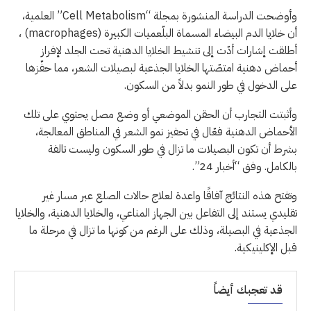
وأوضحت الدراسة المنشورة بمجلة “Cell Metabolism” العلمية،
أن خلايا الدم البيضاء المسماة البلّعميات الكبيرة (macrophages) ،
أطلقت إشارات أدّت إلى تنشيط الخلايا الدهنية تحت الجلد لإفراز
أحماض دهنية امتصّتها الخلايا الجذعية لبصيلات الشعر، مما حفّزها
على الدخول في طور النمو بدلاً من السكون.
وأثبتت التجارب أن الحقن الموضعي أو وضع مصل يحتوي على تلك
الأحماض الدهنية فعّال في تحفيز نمو الشعر في المناطق المعالجة،
بشرط أن تكون البصيلات ما تزال في طور السكون وليست تالفة
بالكامل. وفق “أخبار 24”.
وتفتح هذه النتائج آفاقًا واعدة لعلاج حالات الصلع عبر مسار غير
تقليدي يستند إلى التفاعل بين الجهاز المناعي، والخلايا الدهنية، والخلايا
الجذعية في البصيلة، وذلك على الرغم من كونها ما تزال في مرحلة ما
قبل الإكلينيكية.
قد تعجبك أيضاً