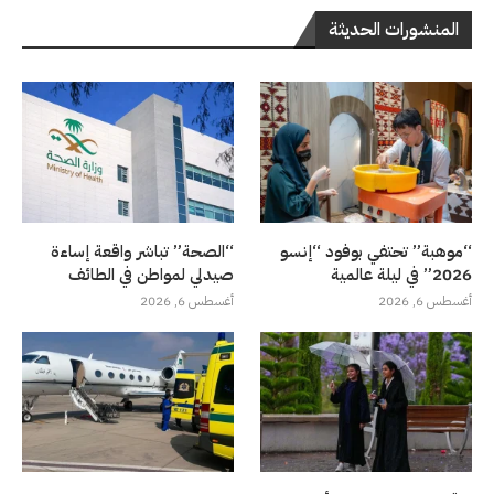
المنشورات الحديثة
“موهبة” تحتفي بوفود “إنسو
“الصحة” تباشر واقعة إساءة
2026” في ليلة عالمية
صيدلي لمواطن في الطائف
أغسطس 6, 2026
أغسطس 6, 2026