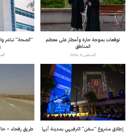
توقعات بموجة حارة وأمطار على معظم
“الصحة” تباشر وا
المناطق
ف
أغسطس 6, 2026
أغسطس
إطلاق مشروع “سفن” الترفيهي بمدينة أبها
طريق رفحاء – حائل