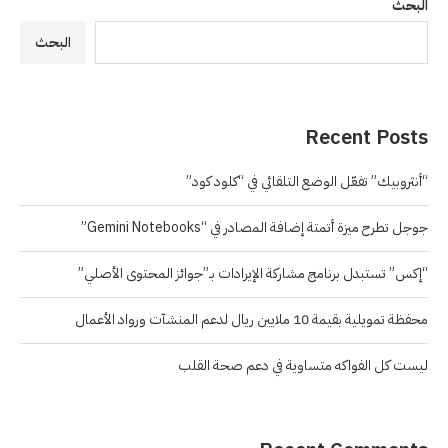
البحث
البحث
Recent Posts
“أنثروبيك” تفعّل الوضع التلقائي في “كلود كود”
جوجل تطرح ميزة أتمتة إضافة المصادر في “Gemini Notebooks”
“إكس” تستبدل برنامج مشاركة الإيرادات بـ”جوائز المحتوى الأصلي”
محفظة تمويلية بقيمة 10 ملايين ريال لدعم المنشآت ورواد الأعمال
ليست كل الفواكه متساوية في دعم صحة القلب