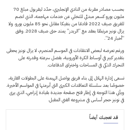
بحسب مصادر مقربة من النادي الإنجليزي، حدّد ليفربول مبلغ 70
مليون يورو كسعر مبدئي للتخلي عن خدمات مهاجمه، الذي انضم
للفريق صيف 2022 قادمًا من بنفيكا مقابل نحو 85 مليون يورو. ولا
يزال نونيز مرتبطًا بعقد مع “الريدز” يمتد حتى صيف 2028. وفق
“أخبار 24”.
ورغم تعرضه لبعض الانتقادات في الموسم المنصرم، لا يزال نونيز يحظى
بتقدير كبير في أوساط الكرة الأوروبية، بفضل سرعته وقدرته على
التحرك الذكي في المساحات واختراق الدفاعات.
تسعى إدارة الهلال إلى بناء فريق يواصل الهيمنة على البطولات القارية،
خصوصًا بعد سلسلة التعاقدات الكبرى التي أبرمتها في المواسم الأخيرة.
ويأتي هذا التوجه في إطار فتح صفحة جديدة بقيادة إنزاجي، الذي يرى
في نونيز حجر أساس في مشروعه الفني المقبل.
قد تعجبك أيضاً