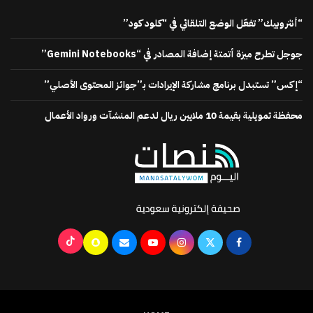
“أنثروبيك” تفعّل الوضع التلقائي في “كلود كود”
جوجل تطرح ميزة أتمتة إضافة المصادر في “Gemini Notebooks”
“إكس” تستبدل برنامج مشاركة الإيرادات بـ”جوائز المحتوى الأصلي”
محفظة تمويلية بقيمة 10 ملايين ريال لدعم المنشآت ورواد الأعمال