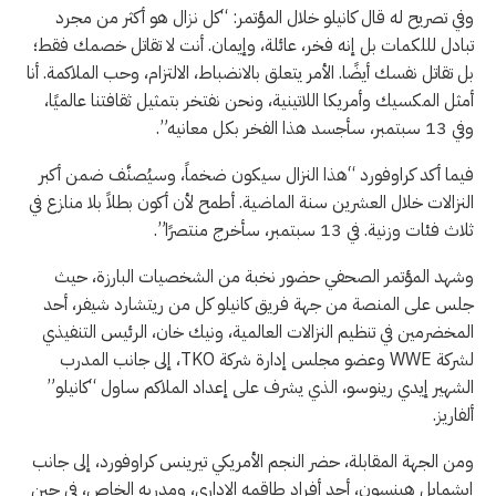
وفي تصريح له قال كانيلو خلال المؤتمر: “كل نزال هو أكثر من مجرد
تبادل لللكمات بل إنه فخر، عائلة، وإيمان. أنت لا تقاتل خصمك فقط؛
بل تقاتل نفسك أيضًا. الأمر يتعلق بالانضباط، الالتزام، وحب الملاكمة. أنا
أمثل المكسيك وأمريكا اللاتينية، ونحن نفتخر بتمثيل ثقافتنا عالميًا،
وفي 13 سبتمبر، سأجسد هذا الفخر بكل معانيه”.
فيما أكد كراوفورد “هذا النزال سيكون ضخماً، وسيُصنَّف ضمن أكبر
النزالات خلال العشرين سنة الماضية. أطمح لأن أكون بطلاً بلا منازع في
ثلاث فئات وزنية. في 13 سبتمبر، سأخرج منتصرًا”.
وشهد المؤتمر الصحفي حضور نخبة من الشخصيات البارزة، حيث
جلس على المنصة من جهة فريق كانيلو كل من ريتشارد شيفر، أحد
المخضرمين في تنظيم النزالات العالمية، ونيك خان، الرئيس التنفيذي
لشركة WWE وعضو مجلس إدارة شركة TKO، إلى جانب المدرب
الشهير إيدي رينوسو، الذي يشرف على إعداد الملاكم ساول “كانيلو”
ألفاريز.
ومن الجهة المقابلة، حضر النجم الأمريكي تيرينس كراوفورد، إلى جانب
إيشمايل هينسون، أحد أفراد طاقمه الإداري، ومدربه الخاص، في حين