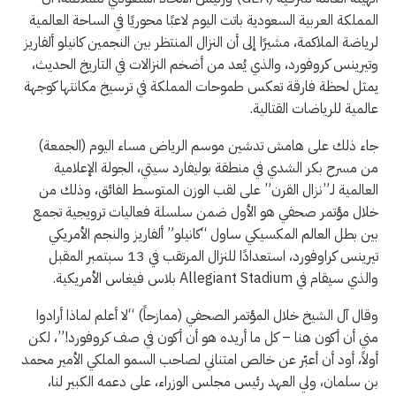
المملكة العربية السعودية باتت اليوم لاعبًا محوريًا في الساحة العالمية
لرياضة الملاكمة، مشيرًا إلى أن النزال المنتظر بين النجمين كانيلو ألفاريز
وتيرينس كروفورد، والذي يُعد من أضخم النزالات في التاريخ الحديث،
يمثل لحظة فارقة تعكس طموحات المملكة في ترسيخ مكانتها كوجهة
عالمية للرياضات القتالية.
جاء ذلك على هامش تدشين موسم الرياض مساء اليوم (الجمعة)
من مسرح بكر الشدي في منطقة بوليفارد سيتي، الجولة الإعلامية
العالمية لـ”نزال القرن” على لقب الوزن المتوسط الفائق، وذلك من
خلال مؤتمر صحفي هو الأول ضمن سلسلة فعاليات ترويجية تجمع
بين بطل العالم المكسيكي ساول “كانيلو” ألفاريز والنجم الأمريكي
تيرينس كراوفورد، استعدادًا للنزال المرتقب في 13 سبتمبر المقبل
والذي سيقام في Allegiant Stadium بلاس فيغاس الأمريكية.
وقال آل الشيخ خلال المؤتمر الصحفي (ممازحاً) “لا أعلم لماذا أرادوا
مني أن أكون هنا – كل ما أريده هو أن أكون في صف كروفورد!”، لكن
أولاً، أود أن أعبّر عن خالص امتناني لصاحب السمو الملكي الأمير محمد
بن سلمان، ولي العهد رئيس مجلس الوزراء، على دعمه الكبير لنا،