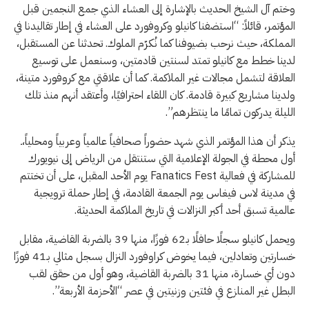
وختم آل الشيخ الحديث بالإشارة إلى العشاء الذي جمع النجمين قبل
المؤتمر، قائلاً: “استضفنا كانيلو وكروفورد على العشاء في إطار تقاليدنا في
المملكة، حيث نرحب بضيوفنا كما نُكرّم الملوك. تحدثنا عن المستقبل،
لدينا خطط مع كانيلو تمتد لسنتين قادمتين، وسنعمل على توسيع
العلاقة لتشمل مجالات غير الملاكمة. كما أن علاقتي مع كروفورد متينة،
ولدينا مشاريع كبيرة قادمة. كان اللقاء احترافيًا، وأعتقد أنهم منذ تلك
الليلة يدركون تمامًا ما ينتظرهم”.
يذكر أن هذا المؤتمر الذي شهد حضوراً صحافياً عالمياً وعربياً ومحلياً،ـ
أول محطة في الجولة الإعلامية التي ستنتقل من الرياض إلى نيويورك
للمشاركة في فعالية Fanatics Fest يوم الأحد المقبل، على أن تختتم
في مدينة لاس فيغاس يوم الجمعة القادمة، في إطار حملة ترويجية
عالمية تسبق أحد أكبر النزالات في تاريخ الملاكمة الحديثة.
ويحمل كانيلو سجلًا حافلًا بـ62 فوزًا، منها 39 بالضربة القاضية، مقابل
خسارتين وتعادلين، فيما يخوض كراوفورد النزال بسجل مثالي بـ41 فوزًا
دون أي خسارة، منها 31 بالضربة القاضية، وهو أول من حقق لقب
البطل غير المنازع في فئتين وزنيتين في عصر “الأحزمة الأربعة”.