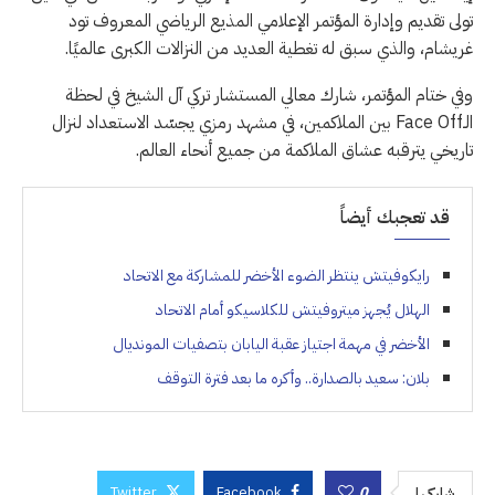
تولى تقديم وإدارة المؤتمر الإعلامي المذيع الرياضي المعروف تود
غريشام، والذي سبق له تغطية العديد من النزالات الكبرى عالميًا.
وفي ختام المؤتمر، شارك معالي المستشار تركي آل الشيخ في لحظة
الـFace Off بين الملاكمين، في مشهد رمزي يجسّد الاستعداد لنزال
تاريخي يترقبه عشاق الملاكمة من جميع أنحاء العالم.
قد تعجبك أيضاً
رايكوفيتش ينتظر الضوء الأخضر للمشاركة مع الاتحاد
الهلال يُجهز ميتروفيتش للكلاسيكو أمام الاتحاد
الأخضر في مهمة اجتياز عقبة اليابان بتصفيات المونديال
بلان: سعيد بالصدارة.. وأكره ما بعد فترة التوقف
Twitter
Facebook
0
شاركها