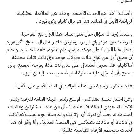
السؤال”.
وأضاف: “هذا هو الحدث الأضخم، وهذه هي الملاكمة الحقيقية،
الرياضة الأولى في العالم. هذا هو نزال كانيلو وكروفورد”.
وعندما وُجه له سؤال حول مدى تشابه هذا النزال مع المواجهة
التاريخية بين شوغر راي ليونارد ومارفن هاغلر، قال آل الشيخ: “كروفورد
يدخل هذا النزال كبطل موحّد مرتين، ولم يتذوق طعم الخسارة، ويحلم
أن يصبح أول من يُتوّج بثلاث بطولات موحدة في ثلاث فئات مختلفة.
أما كانيلو، فله سجل استثنائي على مدى 20 عامًا، وواجه الجميع، ولن
يسمح بأن يُسجّل عليه خسارة أمام خصم يصعد إليه في الوزن،
هذه ستكون واحدة من أعظم النزالات في العقد الأخير على الأقل”.
وعن اختيار منصة نتفليكس، أوضح رئيس الهيئة العامة للترفيه رئيس
الإتحاد السعودي للملاكمة: “عندما تسأل عن عدد المشتركين وعائدات
المشاهدة، يجب أن تدرك أن الإنترنت والقرصنة اليوم ليست كما كانت
في 2013 أو 2015. نتفليكس هي المنصة المثالية، وأنا واثق أن هذا
الحدث سيحطم الأرقام القياسية عالميًا”.