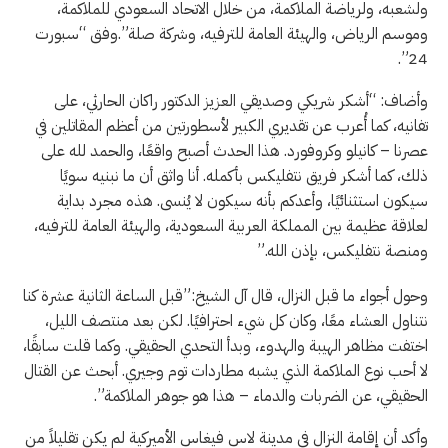
ولشعبه، ولرياضة الملاكمة، من خلال الاتحاد السعودي للملاكمة،
وموسم الرياض، والهيئة العامة للترفيه، وشركة صلة”.وفق “سبورت
24”.
وأضاف: “أشكر شريكي وصديقي العزيز الدكتور راكان الحارثي، على
تفانيه، كما أُعرب عن تقديري الكبير لأسطورتين من أعظم المقاتلين في
عصرنا – كانيلو وكروفورد. هذا الحدث أصبح واقعًا، والحمد لله على
ذلك، كما أشكر فريق نتفليكس بأكمله. أنا واثق أن ما نبنيه سويًا
سيكون استثنائيًا، وأعدكم بأنه سيكون لا يُنسى. هذه مجرد بداية
لعلاقة عظيمة بين المملكة العربية السعودية، والهيئة العامة للترفيه،
ومنصة نتفليكس، بإذن الله.”
وحول أجواء ما قبل النزال، قال آل الشيخ:”قبل الساعة الثانية عشرة كنا
نتناول العشاء معًا، وكان كل شيء احترافيًا. لكن بعد منتصف الليل،
اختفت مظاهر الهيبة والهدوء، وبدأ التحدي الحقيقي. وكما قلت سابقًا،
لا أحب نوع الملاكمة الذي يشبه مطاردات توم وجيري. أبحث عن القتال
الحقيقي، عن الضربات والدماء – هذا هو جوهر الملاكمة”.
وأكد أن إقامة النزال في مدينة لاس فيغاس الأميركية لم يكن تقليلاً من