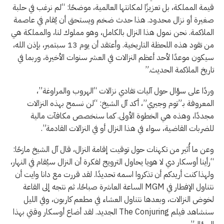
قيمة المملكة، بل تعزيزًا لمكانتها العالمية، موضحًا: “لم نرغب في حلبة
صغيرة أو نزال محدود. هذا حدث ضخم ويستحق أن يُقام في عاصمة
الملاكمة. نحن نمول هذا النزال بالكامل، وهو مملوك لنا، والمملكة هي
من تقود هذه اللحظة التاريخية. وأعتقد أن يوم 13 سبتمبر، بإذن الله،
سيكون موعدًا لأحد أعظم النزالات في العشر سنوات الأخيرة، وربما في
تاريخ الملاكمة الحديث.”
وردًا على سؤال حول آليات تفادي نزالات “الهروب والمراوغة”،
المعروفة بـ”توم وجيري”، أكد آل الشيخ: “لن نسمح بهذه النزالات
مجددًا، وهذه هي الخطوة الأولى. كما سنخصص مكافآت مالية
للضربات القاضية، سواء في هذا النزال أو في النزالات القادمة”.
وعن ما أُثير من تكهنات حول توقيت إقامة النزال، قال آل الشيخ مازحًا:
“رأينا أوسكار دي لا هويا يحاول الترويج لفكرة أن النزال سيُقام في النهار،
ولهذا كنت أريدكم أن تذكروا اسمه تحديدًا. لقد قررت مع دانا وايت أن
نتناول الإفطار في MGM الساعة العاشرة صباحًا، ثم نتجه إلى القاعة
لخوض النزالات، وبعدها نتناول العشاء في مطعم كاربون، وفي الليل
سنشاهد فيلم The Conjuring الجديد. لقد أضاع أوسكار وقتي بهذا