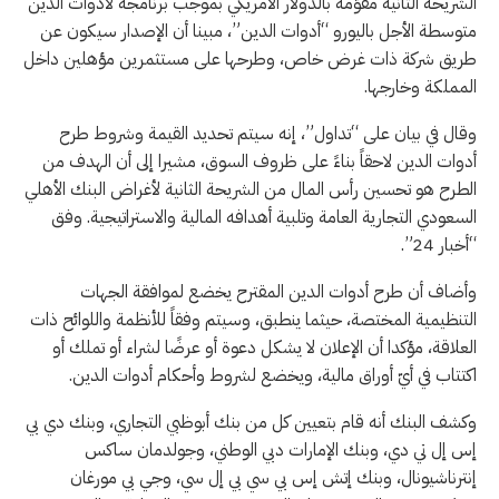
الشريحة الثانية مقوّمة بالدولار الأمريكي بموجب برنامجه لأدوات الدين
متوسطة الأجل باليورو “أدوات الدين”، مبينا أن الإصدار سيكون عن
طريق شركة ذات غرض خاص، وطرحها على مستثمرين مؤهلين داخل
المملكة وخارجها.
وقال في بيان على “تداول”، إنه سيتم تحديد القيمة وشروط طرح
أدوات الدين لاحقاً بناءً على ظروف السوق، مشيرا إلى أن الهدف من
الطرح هو تحسين رأس المال من الشريحة الثانية لأغراض البنك الأهلي
السعودي التجارية العامة وتلبية أهدافه المالية والاستراتيجية. وفق
“أخبار 24”.
وأضاف أن طرح أدوات الدين المقترح يخضع لموافقة الجهات
التنظيمية المختصة، حيثما ينطبق، وسيتم وفقاً للأنظمة واللوائح ذات
العلاقة، مؤكدا أن الإعلان لا يشكل دعوة أو عرضًا لشراء أو تملك أو
اكتتاب في أيّ أوراق مالية، ويخضع لشروط وأحكام أدوات الدين.
وكشف البنك أنه قام بتعيين كل من بنك أبوظبي التجاري، وبنك دي بي
إس إل تي دي، وبنك الإمارات دبي الوطني، وجولدمان ساكس
إنترناشيونال، وبنك إتش إس بي سي بي إل سي، وجي بي مورغان