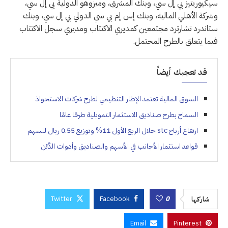
سيكيوريتيز بي إل سي، وبنك المشرق، وميزوهو الدولية بي إل سي،
وشركة الأهلي المالية، وبنك إس إم بي سي الدولي بي إل سي، وبنك
ستاندرد تشارترد مجتمعين كمديري الاكتتاب ومديري سجل الاكتتاب
فيما يتعلق بالطرح المحتمل.
قد تعجبك أيضاً
السوق المالية تعتمد الإطار التنظيمي لطرح شركات الاستحواذ
السماح بطرح صناديق الاستثمار التمويلية طرحًا عامًا
ارتفاع أرباح stc خلال الربع الأول 11% وتوزيع 0.55 ريال للسهم
قواعد استثمار الأجانب في الأسهم والصناديق وأدوات الدَّيْن
Twitter
Facebook
0
شاركها
Email
Pinterest