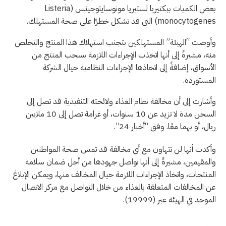
بعض الكميات ببكتيريا لستيريا مونوسايتوجينس (Listeria
monocytogenes) التي قد تشكل خطرًا على صحة المستهلك.
وأوصت “الهيئة” المستهلكين بتجنب استهلاك هذا المنتج والتخلص
منه، مشيرةً إلى أنها اتخذت الإجراءات اللازمة بسحب المنتج من
الأسواق، إضافةً إلى اتخاذها الإجراءات النظامية حيال الشركة
المستوردة.
وأشارت إلى أن مخالفة نظام الغذاء ولائحته التنفيذية قد تصل إلى
السجن مدة لا تزيد عن 10 سنوات، أو غرامة تصل إلى 10 ملايين
ريال، أو بهما معًا. وفق “أخبار 24”.
وأكدت أنها لن تتهاون مع أي مخالفة قد تمس صحة المواطنين
والمقيمين، مشيرةً إلى أنها تواصل جهودها من أجل ضمان سلامة
المنتجات، واتخاذ الإجراءات اللازمة حيال المخالف منها، ويمكن الإبلاغ
عن المخالفات المتعلقة بالغذاء من خلال التواصل مع مركز الاتصال
الموحد في الهيئة عبر (19999).