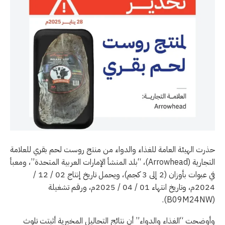
حذرت الهيئة العامة للغذاء والدواء من منتج روست لحم بقري للعلامة
التجارية (Arrowhead)، “بلد المنشأ الإمارات العربية المتحدة”، ومعبأ
في عبوات بأوزان (2 إلى 3 كجم)، ويحمل تاريخ إنتاج 02 / 12 /
2024م، وتاريخ انتهاء 01 / 04 / 2025م، ورقم تشغيلة
(B09M24NW).
وأوضحت “الغذاء والدواء” أن نتائج التحاليل المخبرية أثبتت تلوث