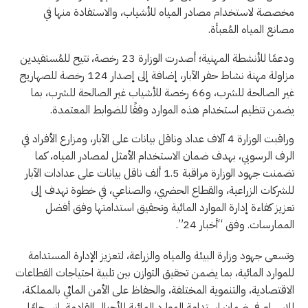
مخصصة لاستخدام مصادر المياه للأشياب، والاستفادة منها في
مصانع المياه المُعبأة.
ودعمًا للأنشطة المهنية؛ أصدرت الوزارة 23 رخصة، تتيح للمُستفيدين
مزاولة مهنة نشاط حفر الآبار، إضافة إلى إصدار 124 رخصة للصهاريج
غير الصالحة للشرب، و66 رخصة للأشياب غير الصالحة للشرب، بما
يضمن تنظيم استخدام هذه الموارد وفقًا للضوابط المعتمدة.
وراقبت الوزارة 4 آلاف عداد وناقل بيانات على الآبار، ومزارع الأفراد في
الرف الرسوبي، بهدف ضمان الاستخدام الأمثل لمصادر المياه، كما
تضمنت جهود الوزارة مراقبة 1.5 ألف ناقل بيانات على عدادات الآبار
للشركات الزراعية، والقطاع الحضري، والصناعي، في خطوة تهدف إلى
تعزيز كفاءة إدارة الموارد المائية وتحقيق استدامتها وفق أفضل
الممارسات. وفق “أخبار 24”.
وتسعى جهود وزارة البيئة والمياه والزراعة، لتعزيز الإدارة المستدامة
للموارد المائية، بما يضمن تحقيق التوازن بين تلبية احتياجات القطاعات
الاقتصادية، والتنموية المختلفة، والحفاظ على الأمن المائي بالمملكة،
للإسهام في ضمان استدامة الموارد المائية للأجيال القادمة، انسجامًا