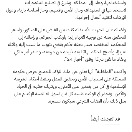
واستخدامها، وعاد إلى المملكة، وشرع في تصنيع المتفجرات
لاستخدامها في استهداف رجال الأمن وقتلهم، وحاز أسلحة نارية، ومول
الإرهاب لتنفيذ أعمال إجرامية.
وأضافت أن الجهات الأمنية تمكنت من القبض على المذكور، وأسفر
التحقيق معه عن توجيه الاتهام إليه بارتكاب الجرائم، وبإحالته إلى
المحكمة المختصة صدر بحقه حكم يقضي بثبوت ما نسب إليه وقتله
تعزيرًا، وأصبح الحكم نهائيًا بعد تأييده من مرجعه، وصدر أمر ملكي
بإنفاذ ما تقرر شرعًا. وفق “أخبار 24”.
وأكدت “الداخلية” أنها تعلن عن ذلك لتؤكد للجميع حرص حكومة
المملكة على استتباب الأمن وتحقيق العدل وتنفيذ أحكام الشريعة
الإسلامية في كل من يتعدى على الآمنين، وينتهك حقهم في الحياة
والأمن، وتحذر في الوقت نفسه كل مَن تسول له نفسه الإقدام على
مثل ذلك بأن العقاب الشرعي سيكون مصيره.
قد تعجبك أيضاً