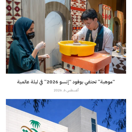
“موهبة” تحتفي بوفود “إنسو 2026” في ليلة عالمية
أغسطس 6, 2026