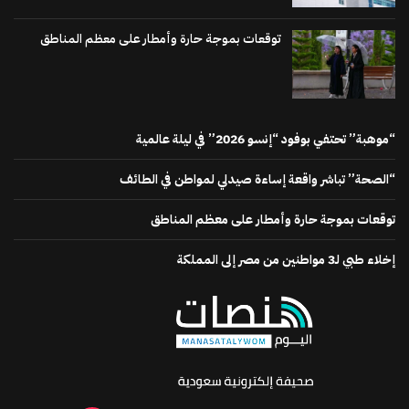
توقعات بموجة حارة وأمطار على معظم المناطق
“موهبة” تحتفي بوفود “إنسو 2026” في ليلة عالمية
“الصحة” تباشر واقعة إساءة صيدلي لمواطن في الطائف
توقعات بموجة حارة وأمطار على معظم المناطق
إخلاء طبي لـ3 مواطنين من مصر إلى المملكة