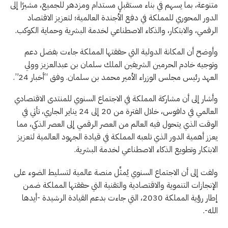
متنوعة، بما يسهم في بناء مستقبلٍ مستدام ومزدهر للجميع، مشيرًا إلى
الدور المحوري للمملكة في دفع الأجندة العالمية؛ لتعزيز الاقتصاد
الرقمي، والابتكار، والذكاء الاصطناعي لخدمة البشرية وحماية الكوكب.
وأوضح أن المكانة الدولية التي حققتها المملكة جاءت بفضل دعم
وتوجيه خادم الحرمين الشريفين الملك سلمان بن عبدالعزيز وولي
العهد رئيس مجلس الوزراء الأمير محمد بن سلمان. وفق “أخبار 24”.
وأشار إلى أن مشاركة المملكة في الاجتماع السنوي للمنتدى الاقتصادي
العالمي في دافوس، خلال الفترة من 20 إلى 24 يناير الجاري، تأتي في
الوقت الذي يتحول فيه العالم من العصر الرقمي إلى العصر الذكي، مما
يعزز أهمية الدور الذي تلعبه المملكة في قيادة الجهود العالمية لتعزيز
الابتكار وتطويع الذكاء الاصطناعي لخدمة البشرية.
ولفت إلى أن الاجتماع السنوي يُمثِّل منصة عالمية لتسليط الضوء على
الإنجازات التنموية والاقتصادية والتقنية التي حققتها المملكة ضمن
إطار رؤية المملكة 2030، التي جاءت بدعم القيادة الرشيدة -أيدها
الله-.