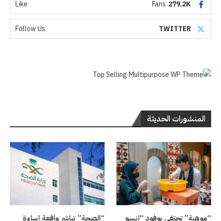
Like
Fans
279.2K
Follow Us
TWITTER
المنشورات الحديثة
“موهبة” تحتفي بوفود “إنسو
“الصحة” تباشر واقعة إساءة