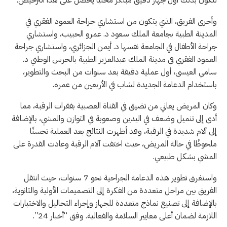
لتكون بذلك أول جهاز دقيق مبتكر محليًا يحصل على هذا الترخيص.
وأجرى الفريق، الذي يتكون من استشاري جراحة العمود الفقري في
المدينة الطبية بجامعة الملك سعود د. عمرو الحبيب، واستشاري
جراحة الأطفال في الجامعة نفسها د. أيمن الجزائري، واستشاري جراحة
العمود الفقري في مدينة الملك عبدالعزيز الطبية بالحرس الوطني د.
سامي العيسى، أول عملية دقيقة بعد سنوات من البحث والتطوير،
باستخدام الدعامة الجديدة لشاب في الأربعين من عمره.
وكان المريض يعاني من تضيق في القناة العصبية بفقرات الرقبة، مما
أدى إلى تنميل وضعف في اليدين وصعوبة في التوازن والمشي، بالإضافة
إلى آلام شديدة في الرقبة، وقد أظهرت النتائج بعد العملية تحسنًا
ملحوظًا في حالة المريض، حيث اختفت آلام الرقبة وعادت القدرة على
المشي بشكل طبيعي.
واستغرق تطوير هذه الدعامة الجراحية نحو 7 سنوات، حيث انتقل
الفريق بين مراحل متعددة من الفكرة إلى التصميمات الأولية والثانوية،
بالإضافة إلى تصنيع نماذج متعددة للجهاز وإجراء التحاليل والاختبارات
اللازمة لضمان أعلى معايير السلامة والفعالية. وفق “أخبار 24”.