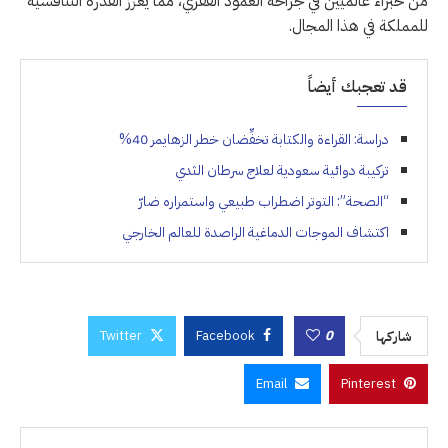
من خبراء عالميين في جراحة العمود الفقري، مما يعزز القدرة التنافسية
للمملكة في هذا المجال.
قد تعجبك أيضاً
دراسة: القراءة والكتابة تخفِّضان خطر الزهايمر 40%
تركيبة دوائية سعودية لعلاج سرطان الثدي
“الصحة”: التوتر اضطراب طبيعي واستمراره ضارّ
اكتشاف الموجات الدماغية الراصدة للعالم الخارجي
Twitter
Facebook
0
شاركها
Email
Pinterest