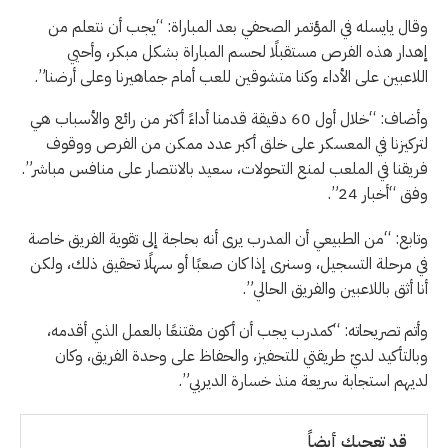
وقال يايسله في المؤتمر الصحفي بعد المباراة: “يجب أن نتعلم من
إهدار هذه الفرص مستقبلًا لحسم المباراة بشكل مبكر، وأحيي
اللاعبين على الأداء وكنا متشوقين للعب أمام جماهيرنا وعلى أرضنا”.
وأضاف: “خلال أول 60 دقيقة قدمنا أداءً أكثر من رائع والأسباب هي
لتركيزنا في المعسكر على خلق أكبر عدد ممكن من الفرص ووقوف
فريقنا في الملعب لمنع التحولات، سعيد بالانتصار على منافس مباشر”.
وفق “أخبار 24”.
وتابع: “من الطبيعي أن المدرب يرى أنه بحاجة إلى تقوية الفريق خاصة
في مرحلة التسجيل، وسنرى إذا كان صعبًا أو سهلًا تحقيق ذلك، ولكن
أنا أثق باللاعبين والفريق الحالي”.
وأتم تصريحاته: “كمدرب يجب أن أكون مقتنعًا بالعمل الذي أقدمه،
وبالتأكيد لديّ طريقتي للتحفيز، والحفاظ على وحدة الفريق، وكان
لديهم استجابة سريعة منذ خسارة الديربي”.
قد تعجبك أيضاً