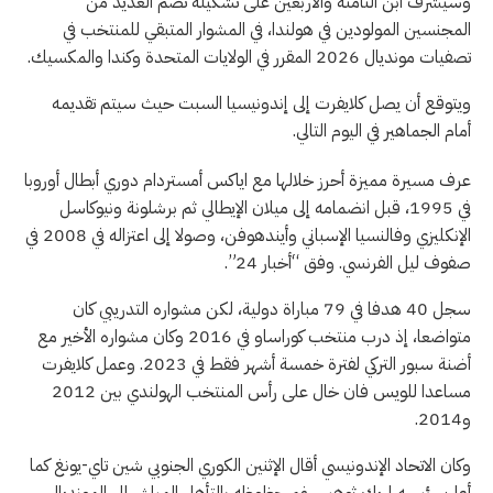
وسيشرف ابن الثامنة والاربعين على تشكيلة تضم العديد من
المجنسين المولودين في هولندا، في المشوار المتبقي للمنتخب في
تصفيات مونديال 2026 المقرر في الولايات المتحدة وكندا والمكسيك.
ويتوقع أن يصل كلايفرت إلى إندونيسيا السبت حيث سيتم تقديمه
أمام الجماهير في اليوم التالي.
عرف مسيرة مميزة أحرز خلالها مع اياكس أمستردام دوري أبطال أوروبا
في 1995، قبل انضمامه إلى ميلان الإيطالي ثم برشلونة ونيوكاسل
الإنكليزي وفالنسيا الإسباني وأيندهوفن، وصولا إلى اعتزاله في 2008 في
صفوف ليل الفرنسي. وفق “أخبار 24”.
سجل 40 هدفا في 79 مباراة دولية، لكن مشواره التدريبي كان
متواضعا، إذ درب منتخب كوراساو في 2016 وكان مشواره الأخير مع
أضنة سبور التركي لفترة خمسة أشهر فقط في 2023. وعمل كلايفرت
مساعدا للويس فان خال على رأس المنتخب الهولندي بين 2012
و2014.
وكان الاتحاد الإندونيسي أقال الإثنين الكوري الجنوبي شين تاي-يونغ كما
أعلن رئيسه إريك ثوهير، رغم حظوظه بالتأهل المباشر إلى المونديال