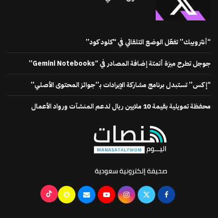
“أنثروبيك” تفعّل الوضع التلقائي في “كلود كود”
جوجل تطرح ميزة أتمتة إضافة المصادر في “Gemini Notebooks”
“إكس” تستبدل برنامج مشاركة الإيرادات بـ”جوائز المحتوى الأصلي”
محفظة تمويلية بقيمة 10 ملايين ريال لدعم المنشآت ورواد الأعمال