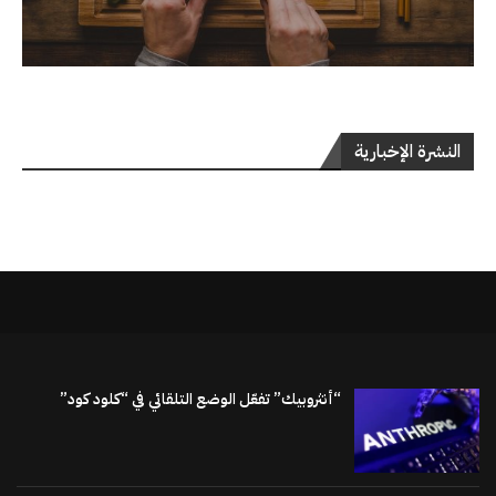
النشرة الإخبارية
“أنثروبيك” تفعّل الوضع التلقائي في “كلود كود”