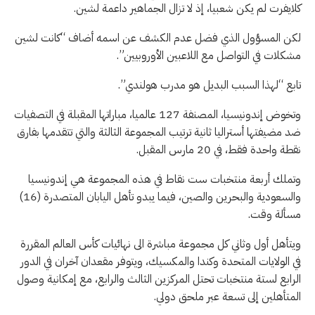
كلايفرت لم يكن شعبيا، إذ لا تزال الجماهير داعمة لشين.
لكن المسؤول الذي فضل عدم الكشف عن اسمه أضاف “كانت لشين
مشكلات في التواصل مع اللاعبين الأوروبيين”.
تابع “لهذا السبب البديل هو مدرب هولندي”.
وتخوض إندونيسيا، المصنفة 127 عالميا، مباراتها المقبلة في التصفيات
ضد مضيفتها أستراليا ثانية ترتيب المجموعة الثالثة والتي تتقدمها بفارق
نقطة واحدة فقط، في 20 مارس المقبل.
وتملك أربعة منتخبات ست نقاط في هذه المجموعة هي إندونيسيا
والسعودية والبحرين والصين، فيما يبدو تأهل اليابان المتصدرة (16)
مسألة وقت.
ويتأهل أول وثاني كل مجموعة مباشرة الى نهائيات كأس العالم المقررة
في الولايات المتحدة وكندا والمكسيك، ويتوفر مقعدان آخران في الدور
الرابع لستة منتخبات تحتل المركزين الثالث والرابع، مع إمكانية وصول
المتأهلين إلى تسعة عبر ملحق دولي.