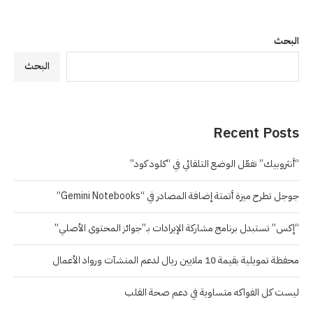
البحث
البحث
Recent Posts
“أنثروبيك” تفعّل الوضع التلقائي في “كلود كود”
جوجل تطرح ميزة أتمتة إضافة المصادر في “Gemini Notebooks”
“إكس” تستبدل برنامج مشاركة الإيرادات بـ”جوائز المحتوى الأصلي”
محفظة تمويلية بقيمة 10 ملايين ريال لدعم المنشآت ورواد الأعمال
ليست كل الفواكه متساوية في دعم صحة القلب