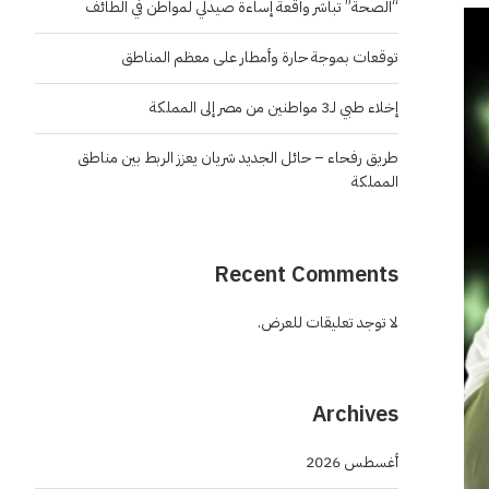
“الصحة” تباشر واقعة إساءة صيدلي لمواطن في الطائف
توقعات بموجة حارة وأمطار على معظم المناطق
إخلاء طبي لـ3 مواطنين من مصر إلى المملكة
طريق رفحاء – حائل الجديد شريان يعزز الربط بين مناطق
المملكة
Recent Comments
لا توجد تعليقات للعرض.
Archives
أغسطس 2026