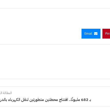
Email
Pin
المقالة الت
بـ 682 مليونًا.. افتتاح محطتين متطورتين لنقل الكهرباء بالدرعية