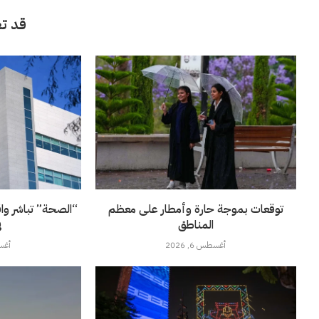
قد تع
توقعات بموجة حارة وأمطار على معظم
“الصحة” تباشر وا
المناطق
ف
أغسطس 6, 2026
أغسطس