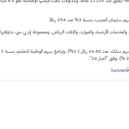
أغلق مؤشر السوق السعودية جلسة اليوم (الاثنين)، على ارتفاع بنسبة 0.3% ليغلق عند 12105 نقاط، وبتداولات بلغت قيمتها الإجما
، والخدمات الأرضية، والموارد، وكابلات الرياض، ومجموعة إم بي سي، تداولاتها
بينما هبط سهم كهرباء ا