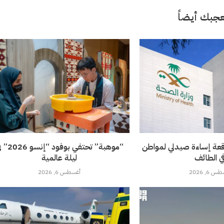
جبك أيضاً
قعة إساءة صيدلي لمواطن
“موهبة” تحتفي بوفود 
ي الطائف
ليلة عالمية
 6, 2026
أغسطس 6, 2026