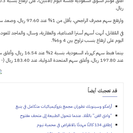
ريال.
وارتفع سهم مصرف الراجحي، بأقل من 1% عند 97.60 ريال، وصعد سهم سليمان الحبيب، بنسبة 3% عند 294 ريالاً.
في المُقابل، أنهت أسهم أسترا الصناعية، والعقارية، وسال، والماجد للعود
اليوم على ارتفاع بنسب تراوح بين 4 و6%.
عند 197.80 ريال، وأغلق سهم المتحدة الدولية، عند 183.40 ريال (- 2 %). وفق “أخبار 24”.
قد تعجبك أيضاً
أرامكو وسينوبك تطوران مجمع بتروكيميائيات متكامل في ينبع
“وادي الفن” بالعُلا.. عندما تتحول الطبيعة إلى متحف مفتوح
إطلاق 134 كائنًا مهددًا بالانقراض في محمية نيوم