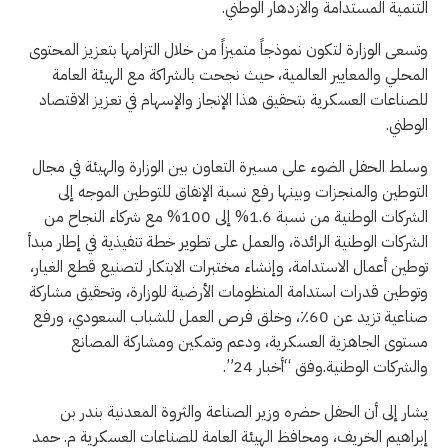
التنمية المستدامة والازدهار الوطني.
وتسعى الوزارة لتكون نموذجاً متميزاً من خلال التزامها بتعزيز المحتوى
المحلي والمعايير العالمية، حيث نجحت بالشراكة مع الهيئة العامة
للصناعات العسكرية بتحقيق هذا الإنجاز والإسهام في تعزيز الاقتصاد
الوطني.
وسلط الحفل الضوء على مسيرة التعاون بين الوزارة والهيئة في مجال
التوطين والمنجزات وبينها رفع نسبة الإنفاق للتوطين الموجه إلى
الشركات الوطنية من نسبة 1.6% إلى 100% مع شركاء النجاح من
الشركات الوطنية الرائدة، والعمل على تطوير خطة تنفيذية في إطار مبدأ
توطين أعمال الاستدامة، وإنشاء مختبرات الابتكار لتصنيع قطع الغيار،
وتوطين قدرات استدامة المنظومات الأرضية للوزارة، وتحقيق مشاركة
صناعية تزيد عن 60٪، وخلق فرص العمل للشباب السعودي، ورفع
مستوى الجاهزية العسكرية، ودعم وتمكين ومشاركة المصانع
والشركات الوطنية.وفق “أخبار 24”.
يشار إلى أن الحفل حضره وزير الصناعة والثروة المعدنية بندر بن
إبراهيم الخريف، ومحافظ الهيئة العامة للصناعات العسكرية م. حمد