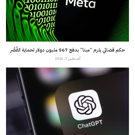
حكم قضائي يلزم “ميتا” بدفع 567 مليون دولار لحماية القُصَّر
أغسطس 7, 2026