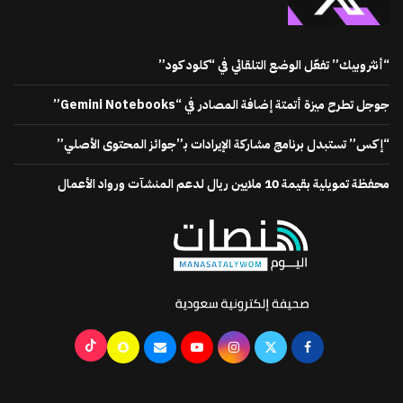
“أنثروبيك” تفعّل الوضع التلقائي في “كلود كود”
جوجل تطرح ميزة أتمتة إضافة المصادر في “Gemini Notebooks”
“إكس” تستبدل برنامج مشاركة الإيرادات بـ”جوائز المحتوى الأصلي”
محفظة تمويلية بقيمة 10 ملايين ريال لدعم المنشآت ورواد الأعمال