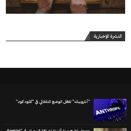
النشرة الإخبارية
“أنثروبيك” تفعّل الوضع التلقائي في “كلود كود”
جوجل تطرح ميزة أتمتة إضافة المصادر في “Gemini