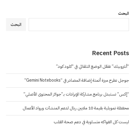
البحث
البحث
Recent Posts
“أنثروبيك” تفعّل الوضع التلقائي في “كلود كود”
جوجل تطرح ميزة أتمتة إضافة المصادر في “Gemini Notebooks”
“إكس” تستبدل برنامج مشاركة الإيرادات بـ”جوائز المحتوى الأصلي”
محفظة تمويلية بقيمة 10 ملايين ريال لدعم المنشآت ورواد الأعمال
ليست كل الفواكه متساوية في دعم صحة القلب