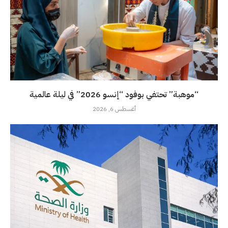
“موهبة” تحتفي بوفود “إنسو 2026” في ليلة عالمية
أغسطس 6, 2026