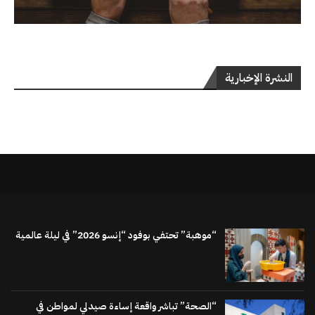
النشرة الإخبارية
“موهبة” تحتفي بوفود “إنسو 2026” في ليلة عالمية
“الصحة” تباشر واقعة إساءة صيدلي لمواطن في