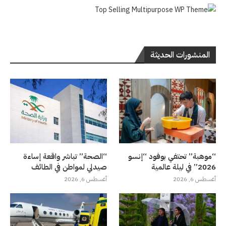
المنشورات الحديثة
“موهبة” تحتفي بوفود “إنسو
“الصحة” تباشر واقعة إساءة
2026” في ليلة عالمية
صيدلي لمواطن في الطائف
أغسطس 6, 2026
أغسطس 6, 2026