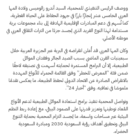
ووصف الرئيس التنفيذي للمحمية، السيد أندرو زالوميس ولادة المها
العربي الخامس عشر إنجازًا بارزًا في جهود الحفاظ على الحياة الفطرية،
كما تُسهم في دعم المبادرات الإقليمية الهادفة إلى بناء مجموعات برية
مستدامة لهذا النوع الفريد الذي يُجسد جزءًا من التراث الثقافي العربي في
موطنه الأصلي.
وكان المها العربي قد أُعلن انقراضه في البرية عبر الجزيرة العربية خلال
سبعينيات القرن الماضي بسبب الصيد الجائر وفقدان الموائل
الطبيعية، إلا أن البرامج المستمرة لحمايته أسهمت في تصنيفه لاحقًا
ضمن فئة “المعرض للخطر” وفق القائمة الحمراء للأنواع المهددة
بالانقراض الصادرة عن الاتحاد الدولي لحفظ الطبيعة، ما يعكس تقدمًا
ملموسًا في تعافيه. وفق “أخبار 24”.
وتواصل المحمية تنفيذ برامج استعادة الموائل الطبيعية لدعم الأنواع
المُعاد توطينها وتعزيز قدرتها على الصمود البيئي، مع إعادة ربط النظم
البيئية عبر مساحات واسعة، ما يُجسد التزام المحمية بحماية التنوع
البيئي وتحقيق أهداف رؤية السعودية 2030 ومبادرة السعودية
الخضراء.