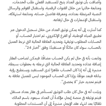
وأضافت بأن توثيق العداد يتيح للمستفيد الفعلي طلب الخدمات،
ومتابعة حالتها من خلال القنوات الرقمية، واستقبال الفواتير والرسائل
النصية المرتبطة بعداده، ومعرفة تفاصيل حسابه، ومتابعة استهلاكه،
واستقبال الإشعارات في حال ارتفاعه.
كما أشارت إلى أنه يمكن توثيق العداد من خلال تسجيل الدخول عبر
تطبيق المياه الوطنية، أو الفرع الإلكتروني، ثم اختيار الحساب، أو
الحسابات المطلوب توثيقها، وتحديد العلاقة الحالية التي تربط العميل
بالحساب، سواء كان مالكًا أو مستفيدًا. وفق “أخبار 24”.
وتابعت بأنه في حال لم يكن الحساب مضافًا، فيمكن لصاحب العقار
إضافة عداده وتحديد العلاقة الحالية التي تربطه به بخطوات بسيطة،
مشيرة إلى أنه إذا كان الحساب ظاهرًا لدى المستفيد ويستطيع رؤية
بياناته فيعد موثقًا، وإذا كان الحساب الموجود ليس للعميل علاقة به
فيتم تحديد خيار “لا يخصني”.
وبيّنت أنه في حال كان طلب التوثيق لمستأجر في عقار بعداد مستقل
فيتم توثيقه في منصة إيجار، مؤكدةً أن العداد سيعود باسم المالك
تلقائيًا بعد انتهاء عقد الإيجار، مشيرةً إلى أن المستندات المطلوبة