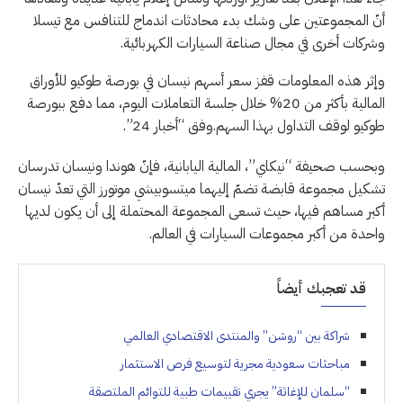
أنّ المجموعتين على وشك بدء محادثات اندماج للتنافس مع تيسلا
وشركات أخرى في مجال صناعة السيارات الكهربائية.
وإثر هذه المعلومات قفز سعر أسهم نيسان في بورصة طوكيو للأوراق
المالية بأكثر من 20% خلال جلسة التعاملات اليوم، مما دفع ببورصة
طوكيو لوقف التداول بهذا السهم.وفق “أخبار 24”.
وبحسب صحيفة “نيكاي”، المالية اليابانية، فإنّ هوندا ونيسان تدرسان
تشكيل مجموعة قابضة تضمّ إليهما ميتسوبيشي موتورز التي تعدّ نيسان
أكبر مساهم فيها، حيث تسعى المجموعة المحتملة إلى أن يكون لديها
واحدة من أكبر مجموعات السيارات في العالم.
قد تعجبك أيضاً
شراكة بين “روشن” والمنتدى الاقتصادي العالمي
مباحثات سعودية مجرية لتوسيع فرص الاستثمار
“سلمان للإغاثة” يجري تقييمات طبية للتوائم الملتصقة