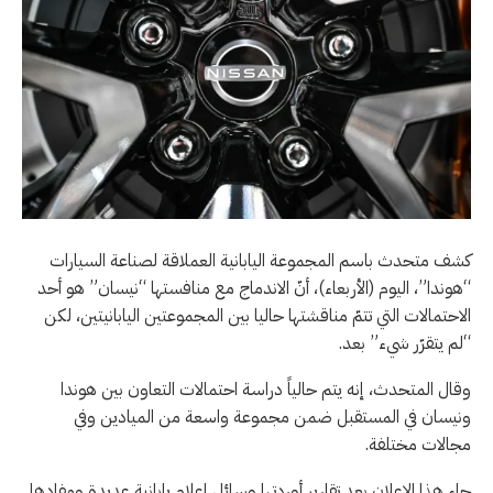
كشف متحدث باسم المجموعة اليابانية العملاقة لصناعة السيارات
“هوندا”، اليوم (الأربعاء)، أنّ الاندماج مع منافستها “نيسان” هو أحد
الاحتمالات التي تتمّ مناقشتها حاليا بين المجموعتين اليابانيتين، لكن
“لم يتقرّر شيء” بعد.
وقال المتحدث، إنه يتم حالياً دراسة احتمالات التعاون بين هوندا
ونيسان في المستقبل ضمن مجموعة واسعة من الميادين وفي
مجالات مختلفة.
جاء هذا الإعلان بعد تقارير أوردتها وسائل إعلام يابانية عديدة ومفادها