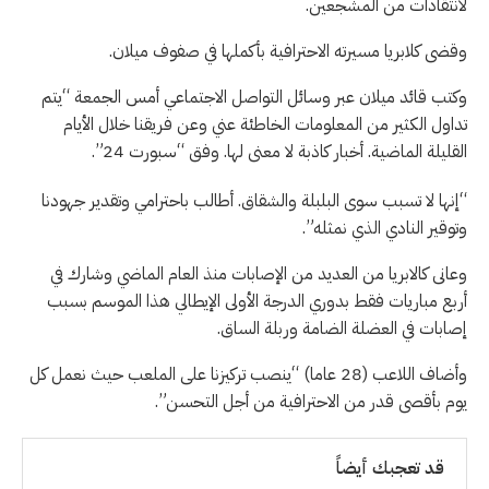
لانتقادات من المشجعين.
وقضى كلابريا مسيرته الاحترافية بأكملها في صفوف ميلان.
وكتب قائد ميلان عبر وسائل التواصل الاجتماعي أمس الجمعة “يتم
تداول الكثير من المعلومات الخاطئة عني وعن فريقنا خلال الأيام
القليلة الماضية. أخبار كاذبة لا‭‭ ‬‬معنى لها. وفق “سبورت 24”.
“إنها لا تسبب سوى البلبلة والشقاق. أطالب باحترامي وتقدير جهودنا
وتوقير النادي الذي نمثله”.
وعانى كالابريا من العديد من الإصابات منذ العام الماضي وشارك في
أربع مباريات فقط بدوري الدرجة الأولى الإيطالي هذا الموسم بسبب
إصابات في العضلة الضامة وربلة الساق.
وأضاف اللاعب (28 عاما) “ينصب تركيزنا على الملعب حيث نعمل كل
يوم بأقصى قدر من الاحترافية من أجل التحسن”.
قد تعجبك أيضاً