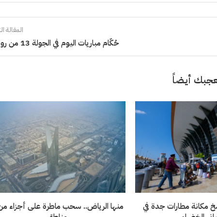
المقالة الت
حُكّام مباريات اليوم في الجولة 13 من روشن
جبك أيضاً
خ مكانة مطارات جدة في
باني الخضراء
مناطق