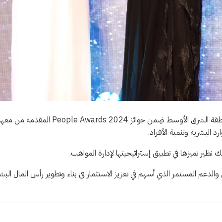
فازت مطارات الرياض بجائزة “أفضل إستراتيجية لإدارة المواهب” في منطقة الشرق الأوسط ضِمن جوائز People Awards 2024 المقدمة 
 نظير تميزها في تطبيق إستراتيجيتها لإدارة المواهب.
الدعم المستمر الذي أسهم في تعزيز الاستثمار في بناء وتطوير رأس المال البش