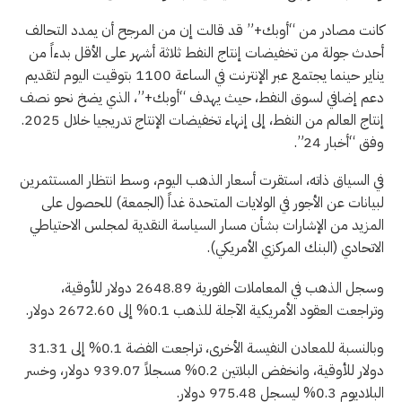
كانت مصادر من “أوبك+” قد قالت إن من المرجح أن يمدد التحالف
أحدث جولة من تخفيضات إنتاج النفط ثلاثة أشهر على الأقل بدءاً من
يناير حينما يجتمع عبر الإنترنت في الساعة 1100 بتوقيت اليوم لتقديم
دعم إضافي لسوق النفط، حيث يهدف “أوبك+”، الذي يضخ نحو نصف
إنتاج العالم من النفط، إلى إنهاء تخفيضات الإنتاج تدريجيا خلال 2025.
وفق “أخبار 24”.
في السياق ذاته، استقرت أسعار الذهب اليوم، وسط انتظار المستثمرين
لبيانات عن الأجور في الولايات المتحدة غداً (الجمعة) للحصول على
المزيد من الإشارات بشأن مسار السياسة النقدية لمجلس الاحتياطي
الاتحادي (البنك المركزي الأمريكي).
وسجل الذهب في المعاملات الفورية 2648.89 دولار للأوقية،
وتراجعت العقود الأمريكية الآجلة للذهب 0.1% إلى 2672.60 دولار.
وبالنسبة للمعادن النفيسة الأخرى، تراجعت الفضة 0.1% إلى 31.31
دولار للأوقية، وانخفض البلاتين 0.2% مسجلاً 939.07 دولار، وخسر
البلاديوم 0.3% ليسجل 975.48 دولار.