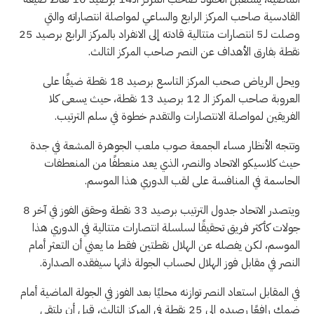
القادسية صاحب المركز الرابع والساعي لمواصلة انتصاراته والتي
وصلت لـ5 انتصارات متتالية قادته إلى الانفراد بالمركز الرابع برصيد 25
نقطة بفارق الأهداف عن النصر صاحب المركز الثالث.
ويحل الرياض صحب المركز التاسع برصيد 18 نقطة ضيفًا على
العروبة صاحب المركز الـ 12 برصيد 13 نقطة، حيث يسعى كلا
الفريقين لمواصلة الانتصارات والتقدم خطوة في سلم الترتيب.
وتتجه الأنظار مساء الجمعة صوب ملعب الجوهرة المشعة في جدة
حيث كلاسيكو الاتحاد والنصر، الذي يعد منعطفًا من المنعطفات
الحاسمة في المنافسة على لقب الدوري هذا الموسم.
ويتصدر الاتحاد جدول الترتيب برصيد 33 نقطة وحقق الفوز في آخر 8
جولات كأكثر فريق تحقيقًا لسلسلة انتصارات متتالية في الدوري هذا
الموسم، لكن يفصله عن الهلال نقطتين فقط ما يعني أن التعثر أمام
النصر في مقابل فوز الهلال لحساب الجولة ذاتها سيفقده الصدارة.
في المقابل استعاد النصر توازنه محليًا بعد الفوز في الجولة الماضية أمام
ضمك رافعًا رصيده إلى 25 نقطة في المركز الثالث، قبل أن يلتقى