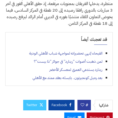
منتظرة، يدخلها الفريقان بمعنويات مرتفعة، إذ حقق الأهلي الفوز في آخر
3 مباريات بالدوري رافعًا رصيده إلى 20 نقطة في المركز السادس، فيما
يخوض التعاون اللقاء منتشيًا بفوزه في الديربي أمام الرائد ليرفع رصيده
إلى 18 نقطة في المركز الثامن.
قد تعجبك أيضاً
الفيحاء يُنهي تحضيراته لمواجهة شباب الأهلي الودية
لمن ذهبت أصوات “رينارد” في جوائز “ذا بيست”؟
رينارد يستدعي العمري لمعسكر الأخضر
بعد رحيل كونجيرتون.. يايسله بعقد ممتد مع الأهلي
Twitter
Facebook
0
شاركها
Email
Pinterest