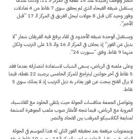
النصر وتوقف رصيده عند 14 نقطة في المركز الـ 11، وذلك عندما
يستقبل ضيفه الفيحاء الذي لم يحقق سوى 7 نقاط من 4 تعادلات
وفوز وحيد كان قبل 8 جولات ليحل الفريق في المركز الـ 17 “قبل
الأخير”.
ويستقبل الوحدة ضيفه الأخدود في لقاء يرفع فيه الفريقان شعار “لا
بديل عن الفوز” إذ يحلان في المركز الـ 16 والـ 15 على الترتيب ولكل
منهما 9 نقاط. وفق “سبورت 24”.
وعلى ملعبه في الرياض، يسعى الشباب لاستعادة انتصاراته بعدما فقد
5 نقاط في آخر جولتين ليتراجع للمركز الخامس برصيد 22 نقطة، فيما
لا يزال الفتح يبحث عن فوز يغادر به ذيل الترتيب إذ لا يملك سوى 5
نقاط.
وتتواصل الجمعة منافسات الجولة حيث يلتقي الخلود مع القادسية،
العروبة مع الرياض، فيما تتجه الأنظار صوب ملعب الجوهرة المشعة
لمتابعة الكلاسيكو المرتقب بين الاتحاد والنصر.
وبمعنويات مرتفعة بعد تحقيقه الفوز الثاني له هذا الموسم في الجولة
الماضية، يستقبل الخلود صاحب المركز الـ14 برصيد 10 نقاط ضيفه