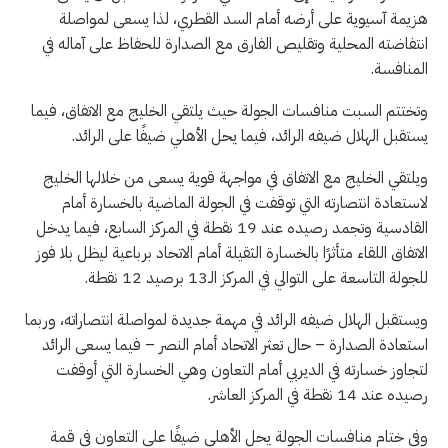
هزيمة آسيوية على أرضه أمام السد القطري، لذا يسعى لمواصلة
انتفاضته المحلية وتقليص الفارق مع الصدارة للحفاظ على آماله في
المنافسة.
وتختتم السبت منافسات الجولة حيث يلتقي الخليج مع الاتفاق، فيما
يستقبل الهلال ضيفه الرائد، فيما يحل الأهلي ضيفًا على الرائد.
ويلتقي الخليج مع الاتفاق في مواجهة قوية يسعى من خلالها الخليج
لاستعادة انتصارته التي توقفت في الجولة الماضية بالخسارة أمام
القادسية وتجمد رصيده عند 19 نقطة في المركز السابع، فيما يدخل
الاتفاق اللقاء متأثرًا بالخسارة الثقيلة أمام الاتحاد برباعية ليظل بلا فوز
للجولة التاسعة على التوالي في المركز الـ13 برصيد 12 نقطة.
ويستقبل الهلال ضيفه الرائد في مهمة جديدة لمواصلة انتصاراته، وربما
استعادة الصدارة – حال تعثر الاتحاد أمام النصر – فيما يسعى الرائد
لتجاوز خسارته في الديربي أمام التعاون وهي الخسارة التي أوقفت
رصيده عند 14 نقطة في المركز العاشر.
وفي ختام منافسات الجولة يحل الأهلي ضيفًا على التعاون في قمة