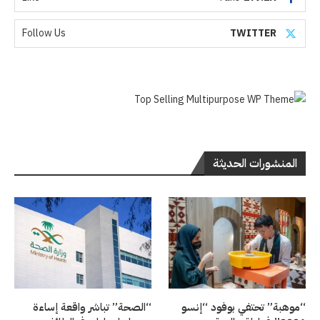
Follow Us
TWITTER
المنشورات الحديثة
“موهبة” تحتفي بوفود “إنسو
“الصحة” تباشر واقعة إساءة