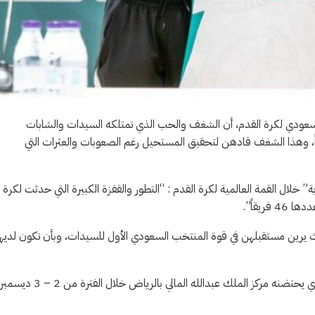
د السعودي لكرة القدم، أن الشغف والحب الذي تمتلكه السيدات والشابات
بداً، وهذا الشغف قادهن لتحقيق المستحيل رغم الصعوبات والعثرات التي
خلال القمة العالمية لكرة القدم : “التطور والقفزة الكبيرة التي حدثت لكرة
 يرين مستقبلهن في قوة المنتخب السعودي الأول للسيدات، وبأن تكون لديه
وانطلقت، اليوم الاثنين، أعمال مؤتمر قمة كرة القدم العالمية (WFS)، الذي يحتضنه مركز الملك عبدالله المالي بالرياض خلال الفترة من 2 – 3 ديسمبر