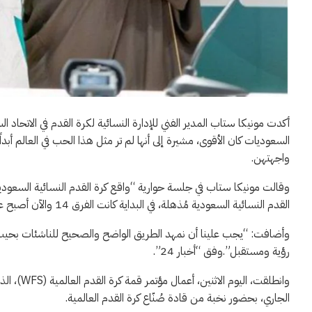
أكدت مونيكا ستاب المدير الفني للإدارة النسائية لكرة القدم في الاتحا
السعوديات كان الأقوى، مشيرة إلى أنها لم تر مثل هذا الحب في العالم أ
واجهتهن.
وقالت مونيكا ستاب في جلسة حوارية “واقع كرة القدم النسائية السعودية” 
القدم النسائية السعودية مُذهلة، في البداية كانت الفرق 14 والآن أصبح عددها 46 فريقاً”.
وأضافت: “يجب علينا أن نمهد الطريق الواضح والصحيح للناشئات بحيث
رؤية ومستقبل”.وفق “أخبار 24”.
الجاري، بحضور نخبة من قادة صُنّاع كرة القدم العالمية.