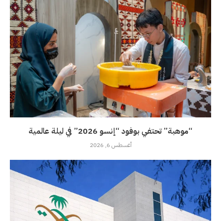
“موهبة” تحتفي بوفود “إنسو 2026” في ليلة عالمية
أغسطس 6, 2026