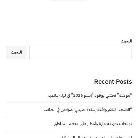
البحث
البحث
Recent Posts
“موهبة” تحتفي بوفود “إنسو 2026” في ليلة عالمية
“الصحة” تباشر واقعة إساءة صيدلي لمواطن في الطائف
توقعات بموجة حارة وأمطار على معظم المناطق
إخلاء طبي لـ3 مواطنين من مصر إلى المملكة