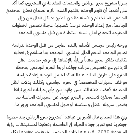
بمزايا مشروع مترو الرياض والخدمات المقدمة في المشروع، كما أكد
على أهمية أن تقوم الوحدة بتقديم الدعم اللازم لضمان تحفيز المجتمع
الجامعي لاستخدام والاستفادة من المترو بشكل فعال من وإلى
الجامعة، مع إعداد الوحدة دراسة تفصيلية عاجلة تتضمن الخطوات
المقترحة لتحقيق أعلى نسبة استفادة من قبل منسوبي الجامعة.
ووجه رئيس مجلس الأمناء، بالبدء العاجل من قبل الوحدة بدراسة
تقديم الجامعة الدعم المالي لمنسوبي الجامعة بما يساهم في تغطية
تكاليف تذاكر المترو ذهاباً وإياباً، بالإضافة إلى توفير خدمات النقل
الترددي عبر تخصيص عربات جولف لربط الحرم الجامعي بمحطة
المترو على طريق الملك عبدالله، كما شمل التوجيه إعادة دراسة
مواقف السيارات المخصصة في الحرم الجامعي، وكذلك بدلات النقل
المقدمة لأعضاء هيئة التدريس والإداريين وأي إجراءات أخرى تراها
الجامعة محفزة لاستخدام المترو عوضاً عن السيارات الخاصة بما
يضمن سهولة التنقل وسلاسة الوصول لمنسوبي الجامعة وزوراها.
وفي هذا السياق قال الأمير بن عياف: “مشروع مترو الرياض يعد خطوة
جوهرية نحو تعزيز جودة الحياة في العاصمة وتحقيقا لمستهدفات رؤية
السعودية 2030 التي يرعاها خادم الحرمين الشريفين، ويقودها بكل