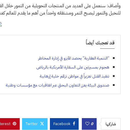
وأضاف: سنعمل على العديد من المنتجات التحويلية من التمور خلال الفترة ال
للنخيل والتمور ليصبح التمر ومشتقاته واحداً من أهم ما يقدم للعالم كغذ
قد تعجبك أيضاً
“التنمية العقارية” يحصد الآيزو في إدارة المخاطر
هجوم بمسيرتين على السفارة الأمريكية بالرياض
تنفيذ القتل تعزيراً في مواطن تزعّم خلية إرهابية
صندوق البيئة يعزز التعاون البحثي عبر اتفاقيات مع مؤسسات وطنية
terest
Twitter
Facebook
0
شاركها