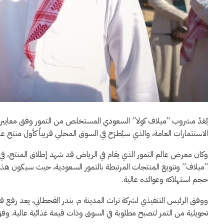
يُعَدّ مشروب “ميلاف كولا” السعودي المستخلص من التمور وفق معايير عا
الاستثمارات العامة، والذي سيُطرَح في السوق المحلي قريباً كأول منتج عا
وكان معرض عالم التمور الذي يقام في الرياض قد شهد إطلاق المنتج، في إ
“ميلاف” وتنويع المنتجات المرتبطة بالتمور السعودية، حيث سيكون هذا ا
حجم استهلاكه وعوائده عالية.
ووفق الرئيس التنفيذي لشركة تراث المدينة م. بندر القحطاني، يعد رفع 
تحويلية من التمر لتصبح مطلوبة في السوق وذات قيمة غذائية عالية. وفق “أخ