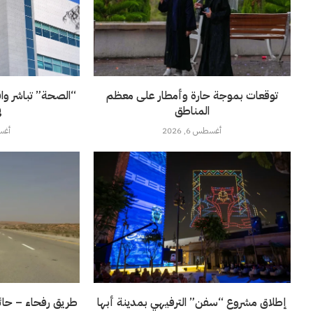
توقعات بموجة حارة وأمطار على معظم
“الصحة” تباشر وا
المناطق
ف
أغسطس 6, 2026
أغسطس
إطلاق مشروع “سفن” الترفيهي بمدينة أبها
طريق رفحاء – حائل