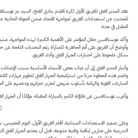
عقد المدير الفني للفريق الأول لكرة القدم بنادي الفتح، السيد ينز غ
للحديث عن استعدادات الفريق لمواجهة الاتحاد ضمن الجولة الحادية 
المقبل في جدة.
وأكد غوستافسن خلال المؤتمر على الأهمية الكبيرة لهذه المواجهة، مشيرًا إ
وأوضح أن الفريق على أتم الجاهزية للمباراة رغم التحديات الناتجة عن ح
بشكل ملحوظ على اختيارات الجهاز الفني وأداء الفريق.
وأشار المدير الفني إلى أن غياب بعض الأسماء الأساسية بسبب الإصابا
واعتبر هذه الخطوة جزءًا من استراتيجية الجهاز الفني لتطوير مهارات ا
المباريات القوية والهامة بأسلوب منهجي لتعزيز خبراتهم ودعمهم على المدى 
وأعرب غوستافسن عن تفاؤله الكبير بالمباراة المقبلة، مؤكدًا أن الجهاز الف
وعلى صعيد الاستعدادات الميدانية، أقام الفريق الأول، اليوم الخميس،
التدريبية على تمارين لياقية وفنية متنوعة، قبل أن يختتم الجهاز الفني ال