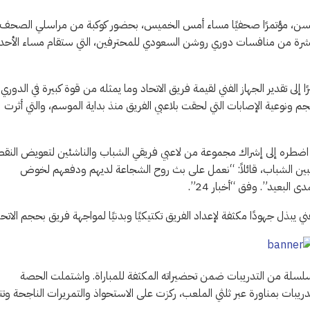
وستافسن، مؤتمرًا صحفيًا مساء أمس الخميس، بحضور كوكبة من مراسلي الصحف،
عشرة من منافسات دوري روشن السعودي للمحترفين، التي ستقام مساء الأحد
لى تقدير الجهاز الفني لقيمة فريق الاتحاد وما يمثله من قوة كبيرة في الدوري.
جم ونوعية الإصابات التي لحقت بلاعبي الفريق منذ بداية الموسم، والتي أثرت
ت اضطره إلى إشراك مجموعة من لاعبي فريقي الشباب والناشئين لتعويض النق
للاعبين الشباب، قائلاً: “نعمل على بث روح الشجاعة لديهم ودفعهم لخوض
البعيد”. وفق “أخبار 24”.
ني يبذل جهودًا مكثفة لإعداد الفريق تكتيكيًا وبدنيًا لمواجهة فريق بحجم الاتحا
 سلسلة من التدريبات ضمن تحضيراته المكثفة للمباراة. واشتملت الحصة
تدريبات بمناورة عبر ثلثي الملعب، ركزت على الاستحواذ والتمريرات الناجحة وتن