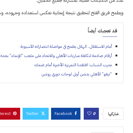
عدد من التكتيكات الفنية، بمشاركة جميع اللاعبين.
ويطمح فريق الفتح لتحقيق نتيجة إيجابية تعكس استعداده وجهوده، وسط
قد تعجبك أيضاً
أمام الاستقلال.. الهلال يطمح في مواصلة انتصاراته الآسيوية
أرقام صادمة لتكلفة مباريات الأهلي والاتحاد على ملعب “الإنماء” بجدة
مدرب الشباب: افتقدنا التمريرة الأخيرة أمام ضمك
“تيفو” الأهلي يدشن أولى لوحات دوري روشن
terest
Twitter
Facebook
0
شاركها